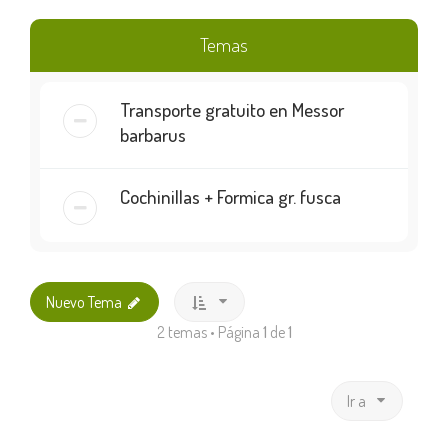
Temas
Transporte gratuito en Messor
barbarus
Cochinillas + Formica gr. fusca
Nuevo Tema
2 temas • Página
1
de
1
Ir a