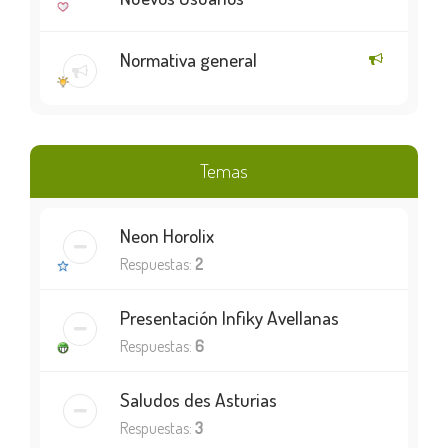
Normativa general
Temas
Neon Horolix
Respuestas:
2
Presentación Infiky Avellanas
Respuestas:
6
Saludos des Asturias
Respuestas:
3