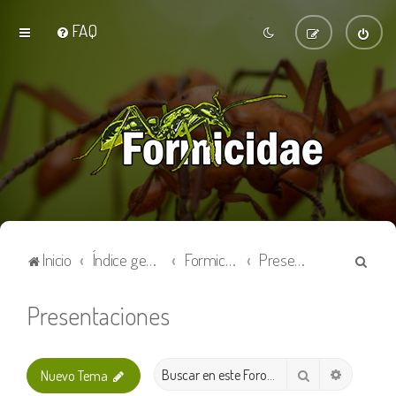
FAQ
B
Inicio
Índice general
Formicidae: el foro
Presentaciones
u
s
Presentaciones
c
a
Búsqueda
Buscar
Nuevo Tema
r