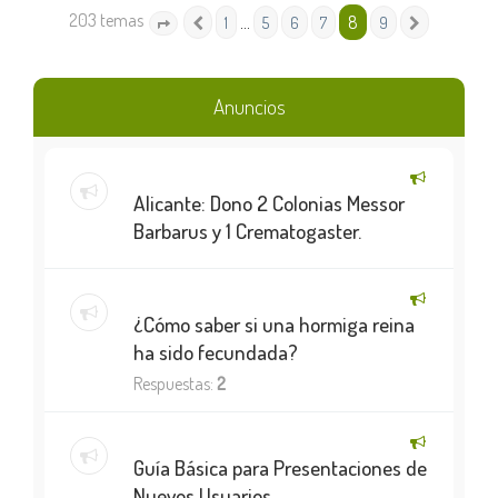
203 temas
…
8
1
5
6
7
9
Anterior
Siguiente
Página
8
de
9
Anuncios
Alicante: Dono 2 Colonias Messor
Barbarus y 1 Crematogaster.
¿Cómo saber si una hormiga reina
ha sido fecundada?
Respuestas:
2
Guía Básica para Presentaciones de
Nuevos Usuarios