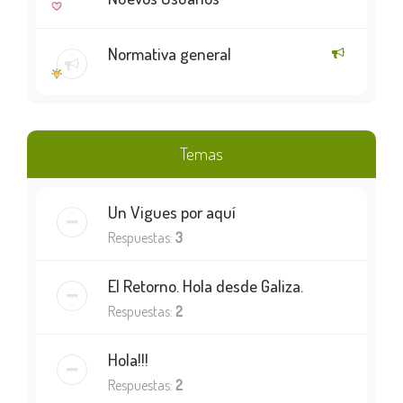
Normativa general
Temas
Un Vigues por aquí
Respuestas:
3
El Retorno. Hola desde Galiza.
Respuestas:
2
Hola!!!
Respuestas:
2