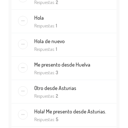
Respuestas:
2
Hola
Respuestas:
1
Hola de nuevo
Respuestas:
1
Me presento desde Huelva
Respuestas:
3
Otro desde Asturias
Respuestas:
2
Hola! Me presento desde Asturias.
Respuestas:
5