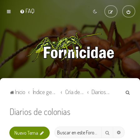
FAQ
B
Inicio
Índice general
Cría de hormigas
Diarios de colonias
u
s
Diarios de colonias
c
a
Búsqueda
Buscar
Nuevo Tema
r