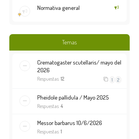
Normativa general
Temas
Crematogaster scutellaris/ mayo del
2026
Respuestas:
12
1
2
Pheidole pallidula / Mayo 2025
Respuestas:
4
Messor barbarus 10/6/2026
Respuestas:
1