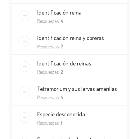
Identificación reina
Respuestas:
4
Identificación reina y obreras
Respuestas:
2
Identificación de reinas
Respuestas:
2
Tetramorium y sus larvas amarillas
Respuestas:
4
Especie desconocida
Respuestas:
1