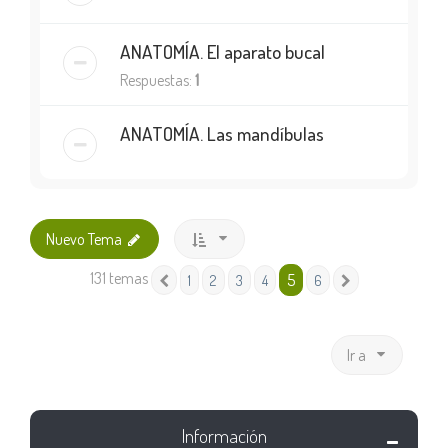
ANATOMÍA. El aparato bucal
Respuestas:
1
ANATOMÍA. Las mandíbulas
Nuevo Tema
131 temas
5
1
2
3
4
6
Anterior
Siguiente
Ir a
Información