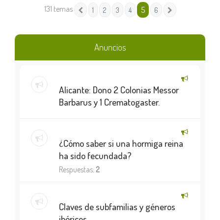
131 temas
5
1
2
3
4
6
Anterior
Siguiente
Anuncios
Alicante: Dono 2 Colonias Messor
Barbarus y 1 Crematogaster.
¿Cómo saber si una hormiga reina
ha sido fecundada?
Respuestas:
2
Claves de subfamilias y géneros
ibéricos