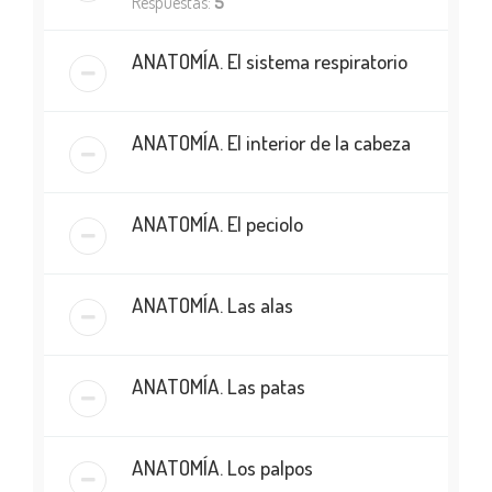
Respuestas:
5
ANATOMÍA. El sistema respiratorio
ANATOMÍA. El interior de la cabeza
ANATOMÍA. El peciolo
ANATOMÍA. Las alas
ANATOMÍA. Las patas
ANATOMÍA. Los palpos