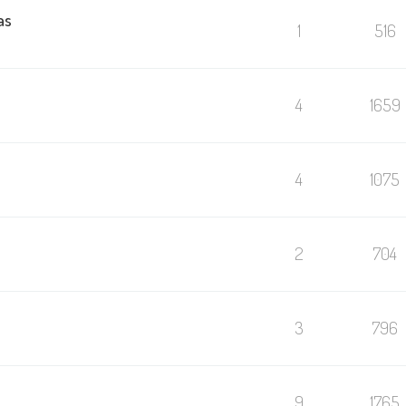
as
1
516
4
1659
4
1075
2
704
3
796
9
1765