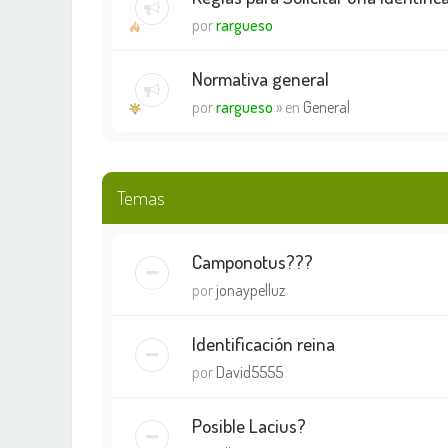
por
rargueso
Normativa general
por
rargueso
» en
General
Temas
Camponotus???
por
jonaypelluz
Identificación reina
por
David5555
Posible Lacius?