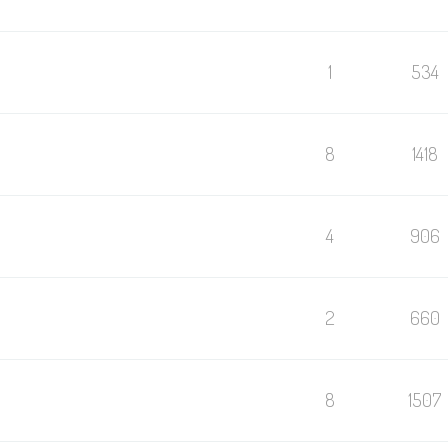
1
534
8
1418
4
906
2
660
8
1507