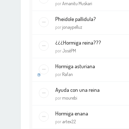
por
Amanitu Muskari
Pheidole pallidula?
por
jonaypelluz
¿¿¿Hormiga reina???
por
JoséPM
Hormiga asturiana
por
Rafan
Ayuda con una reina
por
mourebi
Hormiga enana
por
artex22