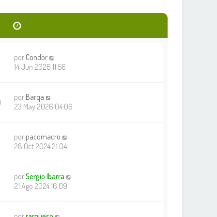
por
Condor
3
14 Jun 2026 11:56
por
Barqa
9
23 May 2026 04:06
por
pacomacro
28 Oct 2024 21:04
por
Sergio Ibarra
21 Ago 2024 16:09
por
rargueso