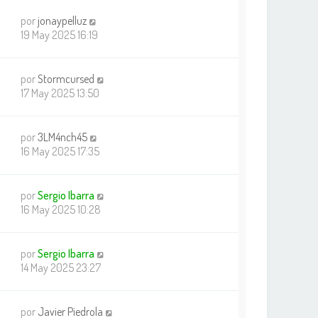
por
jonaypelluz
19 May 2025 16:19
por
Stormcursed
17 May 2025 13:50
por
3LM4nch45
16 May 2025 17:35
por
Sergio Ibarra
16 May 2025 10:28
por
Sergio Ibarra
14 May 2025 23:27
por
Javier Piedrola