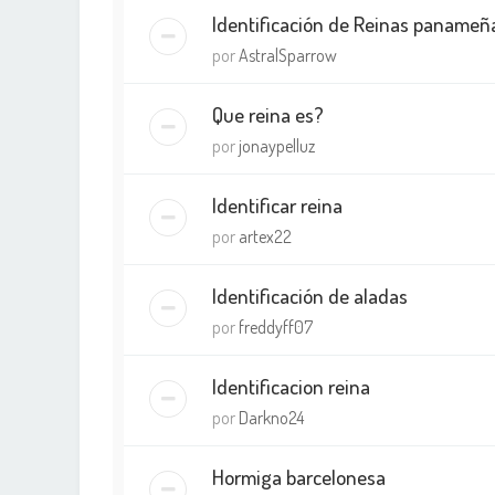
Identificación de Reinas panameñ
por
AstralSparrow
Que reina es?
por
jonaypelluz
Identificar reina
por
artex22
Identificación de aladas
por
freddyff07
Identificacion reina
por
Darkno24
Hormiga barcelonesa