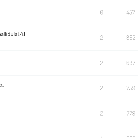
0
457
allidula[/i]
2
852
2
637
..
2
759
2
779