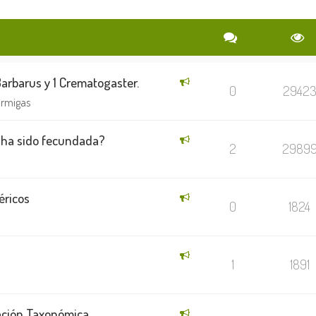
Barbarus y 1 Crematogaster.
0
2942
ormigas
 ha sido fecundada?
2
2989
éricos
0
1824
1
1891
cación Taxonómica