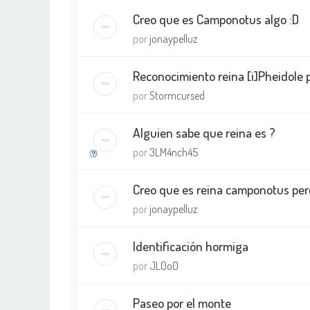
Creo que es Camponotus algo :D
por
jonaypelluz
Reconocimiento reina [i]Pheidole p
por
Stormcursed
Alguien sabe que reina es ?
por
3LM4nch45
Creo que es reina camponotus pero
por
jonaypelluz
Identificación hormiga
por
JL0o0
Paseo por el monte