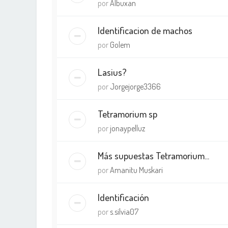
por
Albuxan
Identificacion de machos
por
Golem
Lasius?
por
Jorgejorge3366
Tetramorium sp
por
jonaypelluz
Más supuestas Tetramorium...
por
Amanitu Muskari
Identificación
por
s.silvia07