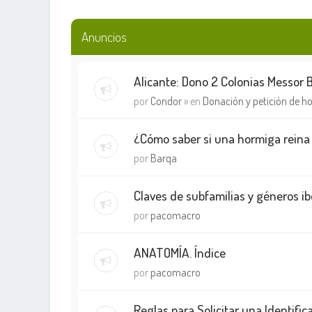
Anuncios
Alicante: Dono 2 Colonias Messor 
por
Condor
» en
Donación y petición de h
¿Cómo saber si una hormiga reina
por
Barqa
Claves de subfamilias y géneros ib
por
pacomacro
ANATOMÍA. Índice
por
pacomacro
Reglas para Solicitar una Identifi