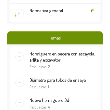
Normativa general
Temas
Hormiguero en pecera con escayola,
arlita y excavator
Respuestas:
2
Diámetro para tubos de ensayo
Respuestas:
1
Nuevo hormiguero 3d
Respuestas:
4