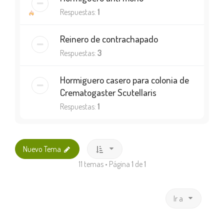
Respuestas:
1
Reinero de contrachapado
Respuestas:
3
Hormiguero casero para colonia de
Crematogaster Scutellaris
Respuestas:
1
Nuevo Tema
11 temas • Página
1
de
1
Ir a