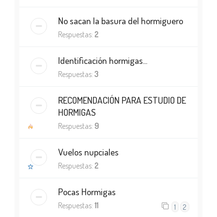
No sacan la basura del hormiguero
Respuestas:
2
Identificación hormigas...
Respuestas:
3
RECOMENDACIÓN PARA ESTUDIO DE
HORMIGAS
Respuestas:
9
Vuelos nupciales
Respuestas:
2
Pocas Hormigas
Respuestas:
11
1
2