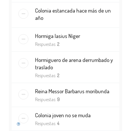
Colonia estancada hace más de un
año
Hormiga lasius Níger
Respuestas:
2
Hormiguero de arena derrumbado y
traslado
Respuestas:
2
Reina Messor Barbarus moribunda
Respuestas:
9
Colonia joven no se muda
Respuestas:
4