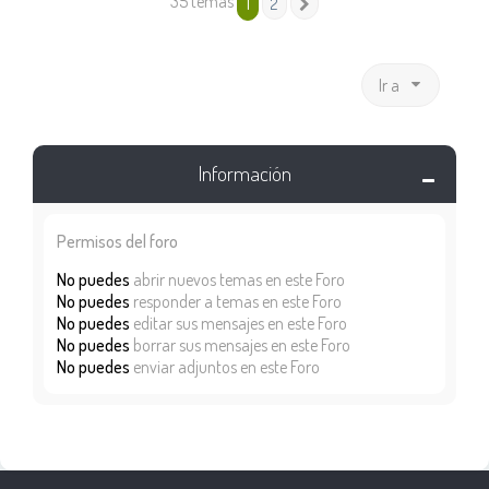
35 temas
1
2
Siguiente
Ir a
Información
Permisos del foro
No puedes
abrir nuevos temas en este Foro
No puedes
responder a temas en este Foro
No puedes
editar sus mensajes en este Foro
No puedes
borrar sus mensajes en este Foro
No puedes
enviar adjuntos en este Foro