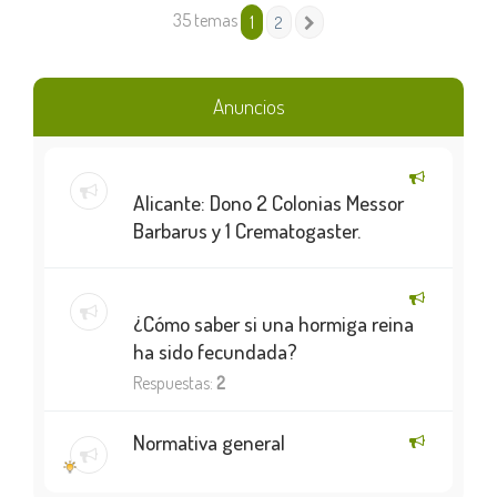
35 temas
1
2
Siguiente
Anuncios
Alicante: Dono 2 Colonias Messor
Barbarus y 1 Crematogaster.
¿Cómo saber si una hormiga reina
ha sido fecundada?
Respuestas:
2
Normativa general