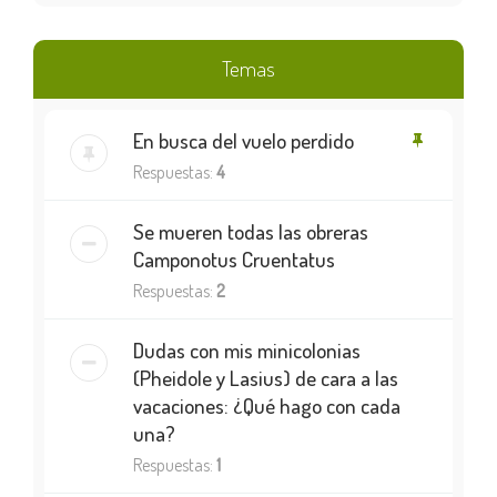
Temas
En busca del vuelo perdido
Respuestas:
4
Se mueren todas las obreras
Camponotus Cruentatus
Respuestas:
2
Dudas con mis minicolonias
(Pheidole y Lasius) de cara a las
vacaciones: ¿Qué hago con cada
una?
Respuestas:
1