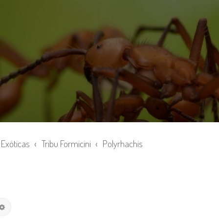
Exóticas
Tribu Formicini
Polyrhachis
Búsqueda avanzada
car