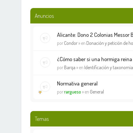
Anuncios
Alicante: Dono 2 Colonias Messor 
por
Condor
» en
Donación y petición de h
¿Cómo saber si una hormiga reina
por
Barqa
» en
Identificación y taxonomía
Normativa general
por
rargueso
» en
General
Temas