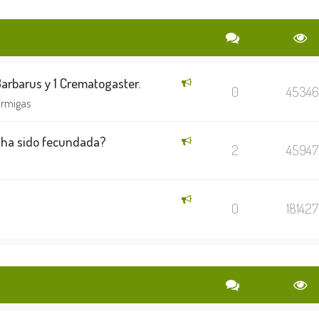
Barbarus y 1 Crematogaster.
0
45346
ormigas
 ha sido fecundada?
2
45947
0
181427