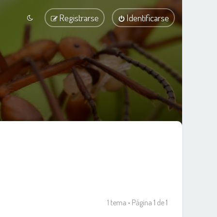
Registrarse
Identificarse
1 tema • Página
1
de
1