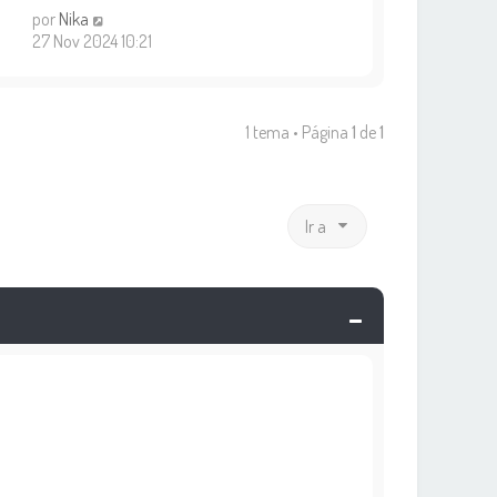
por
Nika
27 Nov 2024 10:21
1 tema • Página
1
de
1
Ir a