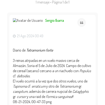
1 mensaje • Página
1
de
1
Sergio Ibarra
Citar
21 Ago 2024 00:49
Diario de
Tetramorium forte
3 reinas atrpadas en un vuelo masivo cerca de
Almazán, Soria el 5 de Julio de 2024. Campo de cultivo
de cereal (secano) cercano a un riachuelo con
Populus
cf.
deltoides
.
El vuelo ocurrió a la vez que dos otros vuelos, uno de
Tapinoma
cf.
erraticum
y otro de
Tetramorium
gr.
caespitum
, además de carrera nupcial de
Cataglyphis
gr.
cursor
y una raid de
Formica sanguinea
!!
08-21-2024, 00-47-33.png