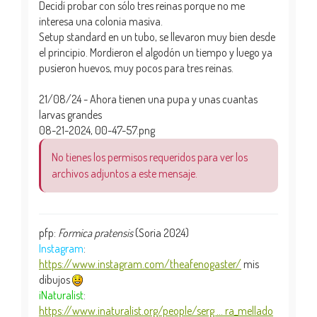
Decidí probar con sólo tres reinas porque no me
interesa una colonia masiva.
Setup standard en un tubo, se llevaron muy bien desde
el principio. Mordieron el algodón un tiempo y luego ya
pusieron huevos, muy pocos para tres reinas.
21/08/24 - Ahora tienen una pupa y unas cuantas
larvas grandes
08-21-2024, 00-47-57.png
No tienes los permisos requeridos para ver los
archivos adjuntos a este mensaje.
pfp:
Formica pratensis
(Soria 2024)
Instagram
:
https://www.instagram.com/theafenogaster/
mis
dibujos
iNaturalist
:
https://www.inaturalist.org/people/serg ... ra_mellado