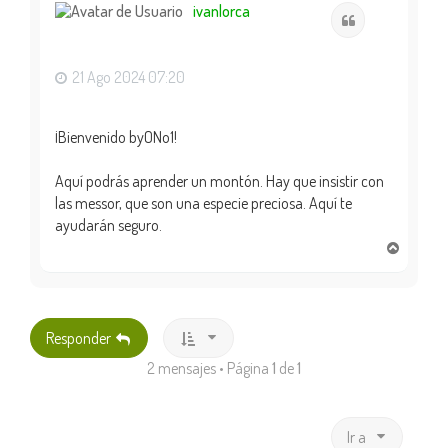
i
ivanlorca
Citar
b
a
21 Ago 2024 07:20
¡Bienvenido byONo1!
Aquí podrás aprender un montón. Hay que insistir con
las messor, que son una especie preciosa. Aquí te
ayudarán seguro.
A
r
r
i
b
Responder
a
2 mensajes • Página
1
de
1
Ir a