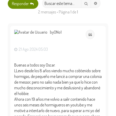
Búsqueda 
Buscar
Responder
2 mensajes • Página
1
de
1
byONo1
Citar
21 Ago 2024 05:03
Buenas a todos soy Oscar.
LLevo desde los 8 años viendo mucho cobtenido sobre
hormigas, de pequeño me lancé a comprar una colonia
de messor, pero no salio nada bien ya que lo hice con
mucho desconocimiento y me desilusioné y abandoné
el hobbie.
Ahora con 19 años me volvio a salir contenido hace
unos seis meses de hormigueros en youtube y me
motivé a intentarlo de nuevo, para superar a mi yo del