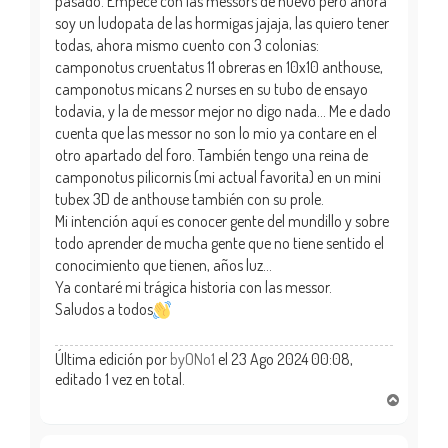
pasado. Empecé con las messors de nuevo pero ahora
soy un ludopata de las hormigas jajaja, las quiero tener
todas, ahora mismo cuento con 3 colonias:
camponotus cruentatus 11 obreras en 10x10 anthouse,
camponotus micans 2 nurses en su tubo de ensayo
todavia, y la de messor mejor no digo nada... Me e dado
cuenta que las messor no son lo mio ya contare en el
otro apartado del foro. También tengo una reina de
camponotus pilicornis (mi actual favorita) en un mini
tubex 3D de anthouse también con su prole.
Mi intención aquí es conocer gente del mundillo y sobre
todo aprender de mucha gente que no tiene sentido el
conocimiento que tienen, años luz...
Ya contaré mi trágica historia con las messor.
Saludos a todos
Última edición por
byONo1
el 23 Ago 2024 00:08,
editado 1 vez en total.
A
r
r