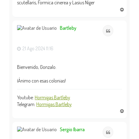
scutellaris, Formica cinerea y Lasius Níger
A
r
r
i
Bartleby
Citar
b
a
21 Ago 2024 11:16
Bienvenido, Gonzalo.
¡Ánimo con esas colonias!
Youtube:
Hormigas Bartleby
Telegram:
Hormigas Bartleby
A
r
r
i
Sergio Ibarra
Citar
b