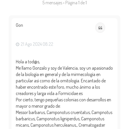
5 mensajes • Página
1
de
1
Gon
Citar
21 Ago 2024 08:22
Hola a tod@s,
Me llamo Gonzalo y soy de Valencia, soy un apasionado
de la biología en general y de la mirmecología en
particular así como de la ornitología. Encantado de
haber encontrado este foro, mucho ánimo a los
creadores y larga vida a Formicidae.es
Por cierto, tengo pequeñas colonias con desarrollos en
mayor o menor grado de:
Messor barbarus, Camponotus cruentatus, Campnotus
barbaricus, Camponotus ligniperdus, Camponotus
micans, Camponotus herculeanus,, Crematogaster