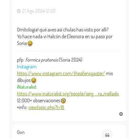
a
21 Ago 2024 12:20
Ornitología! qué aves así chulas has visto por allí?
Yo hace nada vi Halcón de Eleonora en su paso por
Soria
pfp:
Formica pratensis
(Soria 2024)
Instagram
:
https://www.instagram.com/theafenogaster/
mis
dibujos
iNaturalist
:
https://www.inaturalist.org/people/serg ... ra_mellado
12.000+ observaciones
+info:
viewtopic.php?t=18
A
r
r
i
Gon
Citar
b