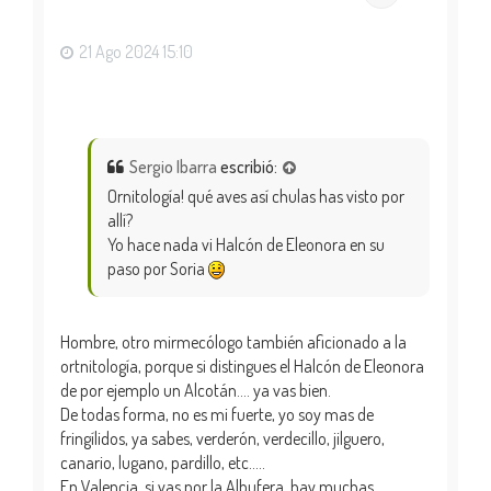
a
21 Ago 2024 15:10
Sergio Ibarra
escribió:
Ornitología! qué aves así chulas has visto por
allí?
Yo hace nada vi Halcón de Eleonora en su
paso por Soria
Hombre, otro mirmecólogo también aficionado a la
ortnitología, porque si distingues el Halcón de Eleonora
de por ejemplo un Alcotán.... ya vas bien.
De todas forma, no es mi fuerte, yo soy mas de
fringílidos, ya sabes, verderón, verdecillo, jilguero,
canario, lugano, pardillo, etc.....
En Valencia, si vas por la Albufera, hay muchas