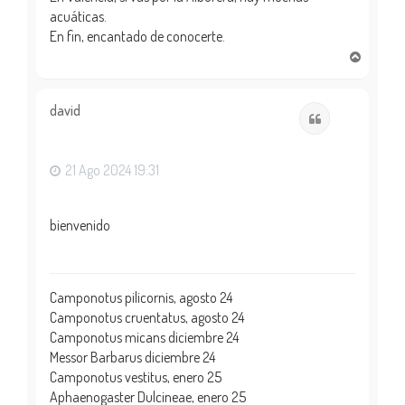
acuáticas.
En fin, encantado de conocerte.
A
r
r
i
david
Citar
b
a
21 Ago 2024 19:31
bienvenido
Camponotus pilicornis, agosto 24
Camponotus cruentatus, agosto 24
Camponotus micans diciembre 24
Messor Barbarus diciembre 24
Camponotus vestitus, enero 25
Aphaenogaster Dulcineae, enero 25