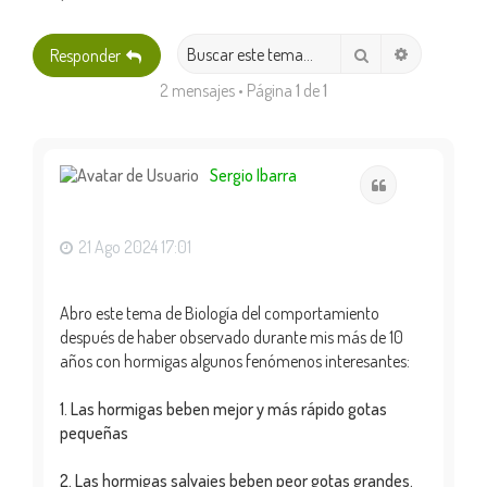
Búsqueda 
Buscar
Responder
2 mensajes • Página
1
de
1
Sergio Ibarra
Citar
21 Ago 2024 17:01
Abro este tema de Biología del comportamiento
después de haber observado durante mis más de 10
años con hormigas algunos fenómenos interesantes:
1. Las hormigas beben mejor y más rápido gotas
pequeñas
2. Las hormigas salvajes beben peor gotas grandes.