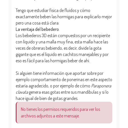
Tengo que estudiar física de fluidos y cómo
exactamente beben las hormigas para explicarlo mejor
pero una cosa está clara:
La ventaja del bebedero
.
Los bebederos 3D están compuestos por un recipiente
con líquido y una malla muy fina, esta malla hace las
veces de obreras bebiendo, es decir, divide la gota
gigante que es el líquido en cachitos manejables y por
eso es fácil para las hormigas beber de ahí.
Si alguien tiene información que aportar sobre por
ejemplo comportamiento de ponerinas en este aspecto
estaría agradecido, o por ejemplo de cómo
Paraponera
clavata
genera esas gotas entre sus mandíbulas y si lo
hace igual de bien de gotas grandes.
No tienes los permisos requeridos para ver los
archivos adjuntos a este mensaje.