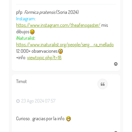
pfp:
Formica pratensis
(Soria 2024)
Instagram
:
https://www.instagram.com/theafenogaster/
mis
dibujos
iNaturalist
:
https://www.inaturalist.org/people/serg ... ra_mellado
12.000+ observaciones
+info:
viewtopic.php?t=18
A
r
r
i
Tirnot
Citar
b
a
23 Ago 2024 07:57
Curioso...gracias por la info.