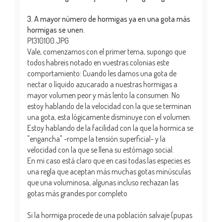
3. A mayor número de hormigas ya en una gota más
hormigas se unen.
P1310100.JPG
Vale, comenzamos con el primer tema, supongo que
todos habreis notado en vuestras colonias este
comportamiento: Cuando les damos una gota de
nectar o líquido azucarado a nuestras hormigas a
mayor volumen peor y más lento la consumen. No
estoy hablando de la velocidad con la que se terminan
una gota, esta lógicamente disminuye con el volumen.
Estoy hablando de la facilidad con la que la hormica se
"engancha" -rompe la tensión superficial- y la
velocidad con la que se llena su estómago social.
En mi caso está claro que en casi todas las especies es
una regla que aceptan más muchas gotas minúsculas
que una voluminosa, algunas incluso rechazan las
gotas más grandes por completo
Si la hormiga procede de una población salvaje (pupas