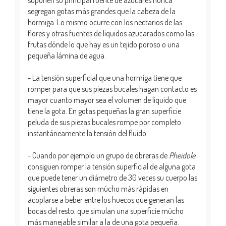
segregan gotas más grandes que la cabeza de la
hormiga. Lo mismo ocurre con los nectarios de las
flores y otras fuentes de líquidos azucarados como las
frutas dónde lo que hay es un tejido poroso o una
pequeña lámina de agua.
- La tensión superficial que una hormiga tiene que
romper para que sus piezas bucales hagan contacto es
mayor cuanto mayor sea el volumen de líquido que
tiene la gota. En gotas pequeñas la gran superficie
peluda de sus piezas bucales rompe por completo
instantáneamente la tensión del fluído.
- Cuando por ejemplo un grupo de obreras de
Pheidole
consiguen romper la tensión superficial de alguna gota
que puede tener un diámetro de 30 veces su cuerpo las
siguientes obreras son múcho más rápidas en
acoplarse a beber entre los huecos que generan las
bocas del resto, que simulan una superficie múcho
más manejable similar a la de una gota pequeña.