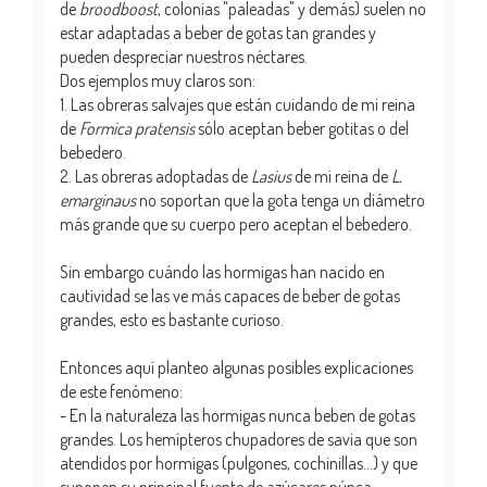
de
broodboost
, colonias "paleadas" y demás) suelen no
estar adaptadas a beber de gotas tan grandes y
pueden despreciar nuestros néctares.
Dos ejemplos muy claros son:
1. Las obreras salvajes que están cuidando de mi reina
de
Formica pratensis
sólo aceptan beber gotitas o del
bebedero.
2. Las obreras adoptadas de
Lasius
de mi reina de
L.
emarginaus
no soportan que la gota tenga un diámetro
más grande que su cuerpo pero aceptan el bebedero.
Sin embargo cuándo las hormigas han nacido en
cautividad se las ve más capaces de beber de gotas
grandes, esto es bastante curioso.
Entonces aquí planteo algunas posibles explicaciones
de este fenómeno:
- En la naturaleza las hormigas nunca beben de gotas
grandes. Los hemípteros chupadores de savia que son
atendidos por hormigas (pulgones, cochinillas...) y que
suponen su principal fuente de azúcares núnca