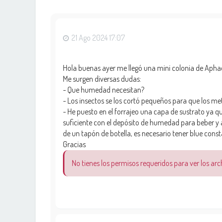
21 Ago 2024 17:07
Hola buenas ayer me llegó una mini colonia de Aphae
Me surgen diversas dudas:
- Que humedad necesitan?
- Los insectos se los cortó pequeños para que los me
- He puesto en el forrajeo una capa de sustrato ya q
suficiente con el depósito de humedad para beber y 
de un tapón de botella, es necesario tener blue cons
Gracias
No tienes los permisos requeridos para ver los ar