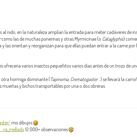
s al nido, en la naturaleza amplían la entrada para meter cadáveres de i
r
como las de muchas ponerinas y otras Myrmicinae (o
Cataglyphis
) come
a y las orientan y reorganizan para que ellas puedan entrar a la carne por 
es ofrecería varios insectos pequeñitos varios días antes de un trozo de u
ar otra hormiga dominante (
Tapinoma, Crematogaster
...) se llevará la carr
as muertas y bichos transportables por una o dos obreras.
ster/
mis dibujos
.. ra_mellado
12.000+ observaciones