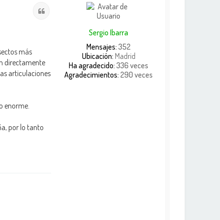
i
Citar
b
a
Sergio Ibarra
Mensajes:
352
nsectos más
Ubicación:
Madrid
n directamente
Ha agradecido:
336 veces
las articulaciones
Agradecimientos:
290 veces
no enorme.
oña, por lo tanto