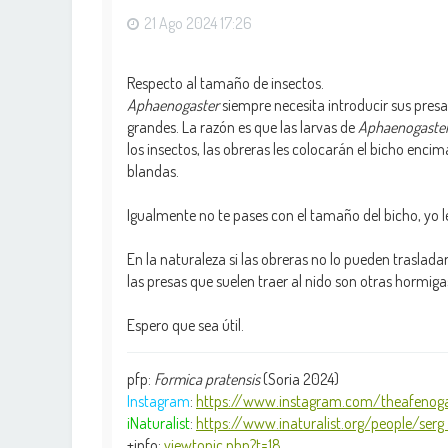
21 Ago 2024 17:26
Respecto al tamaño de insectos.
Aphaenogaster
siempre necesita introducir sus presa
grandes. La razón es que las larvas de
Aphaenogaste
los insectos, las obreras les colocarán el bicho encim
blandas.
Igualmente no te pases con el tamaño del bicho, yo l
En la naturaleza si las obreras no lo pueden traslad
las presas que suelen traer al nido son otras hormig
Espero que sea útil.
pfp:
Formica pratensis
(Soria 2024)
Instagram
:
https://www.instagram.com/theafenoga
iNaturalist
:
https://www.inaturalist.org/people/serg .
+info:
viewtopic.php?t=18