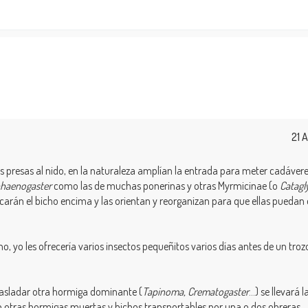
21 
s presas al nido, en la naturaleza amplían la entrada para meter cadávere
haenogaster
como las de muchas ponerinas y otras Myrmicinae (o
Catagl
ocarán el bicho encima y las orientan y reorganizan para que ellas puedan 
o, yo les ofrecería varios insectos pequeñitos varios días antes de un tro
trasladar otra hormiga dominante (
Tapinoma, Crematogaster
...) se llevará
son otras hormigas muertas y bichos transportables por una o dos obreras.