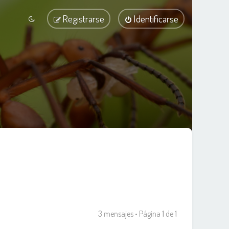
Registrarse
Identificarse
3 mensajes • Página
1
de
1