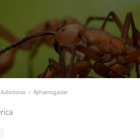
Autóctonas
Aphaenogaster
rica
Búsqueda avanzada
r