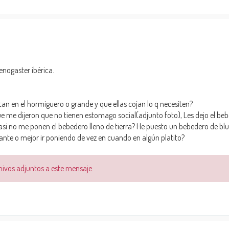
nogaster ibérica.
tan en el hormiguero o grande y que ellas cojan lo q necesiten?
ue me dijeron que no tienen estomago social(adjunto foto), Les dejo el be
así no me ponen el bebedero lleno de tierra? He puesto un bebedero de bl
tante o mejor ir poniendo de vez en cuando en algún platito?
chivos adjuntos a este mensaje.