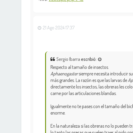
21 Ago 2024 17:37
Sergio Ibarra
escribió:
Respecto al tamaño de insectos.
Aphaenogaster
siempre necesita introducir su
más grandes. La razón es que las larvas de
Ap
directamente los insectos, las obreras les col
carne por las articulaciones blandas.
Igualmente no te pases con el tamaño del bich
enorme.
En la naturaleza si las obreras no lo pueden 
lo tanto las presas que suelen traer al nido 