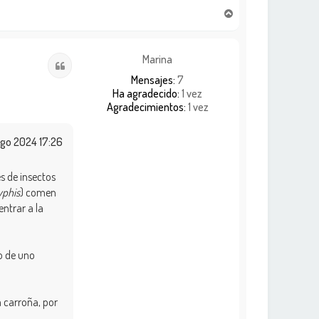
A
r
r
i
Marina
Citar
b
Mensajes:
7
a
Ha agradecido:
1 vez
Agradecimientos:
1 vez
Ago 2024 17:26
s de insectos
yphis
) comen
entrar a la
zo de uno
 la carroña, por