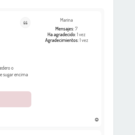
Marina
Citar
Mensajes:
7
Ha agradecido:
1 vez
Agradecimientos:
1 vez
bedero o
ue sugar encima
A
r
r