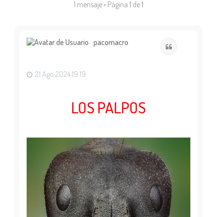
1 mensaje • Página
1
de
1
pacomacro
Citar
21 Ago 2024 19:19
LOS PALPOS