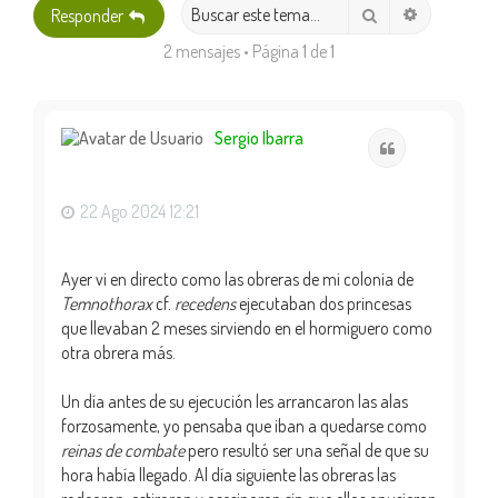
Búsqueda 
Buscar
Responder
2 mensajes • Página
1
de
1
Sergio Ibarra
Citar
22 Ago 2024 12:21
Ayer vi en directo como las obreras de mi colonia de
Temnothorax
cf.
recedens
ejecutaban dos princesas
que llevaban 2 meses sirviendo en el hormiguero como
otra obrera más.
Un día antes de su ejecución les arrancaron las alas
forzosamente, yo pensaba que iban a quedarse como
reinas de combate
pero resultó ser una señal de que su
hora había llegado. Al día siguiente las obreras las