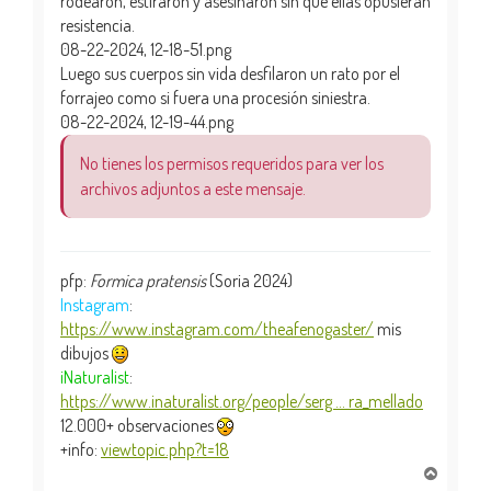
rodearon, estiraron y asesinaron sin que ellas opusieran
resistencia.
08-22-2024, 12-18-51.png
Luego sus cuerpos sin vida desfilaron un rato por el
forrajeo como si fuera una procesión siniestra.
08-22-2024, 12-19-44.png
No tienes los permisos requeridos para ver los
archivos adjuntos a este mensaje.
pfp:
Formica pratensis
(Soria 2024)
Instagram
:
https://www.instagram.com/theafenogaster/
mis
dibujos
iNaturalist
:
https://www.inaturalist.org/people/serg ... ra_mellado
12.000+ observaciones
+info:
viewtopic.php?t=18
A