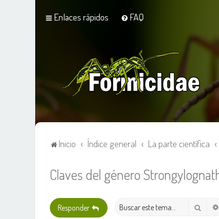
Enlaces rápidos
FAQ
Inicio
Índice general
La parte científica
Claves del género Strongylognath
Busca
Responder