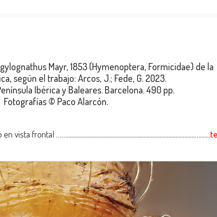
ngylognathus Mayr, 1853 (Hymenoptera, Formicidae) de la
ca, según el trabajo: Arcos, J.; Fede, G. 2023.
enínsula Ibérica y Baleares. Barcelona. 490 pp.
Fotografías © Paco Alarcón.
....................................................................................….......
t