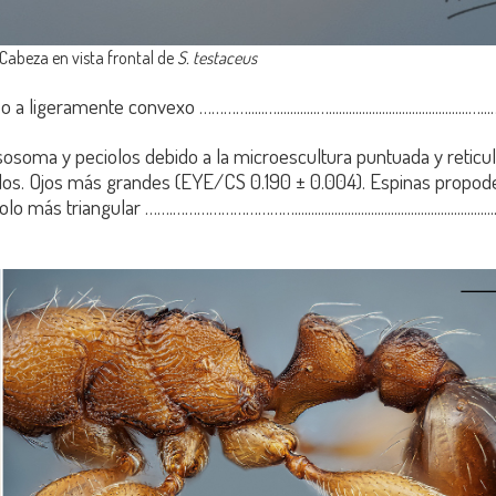
Cabeza en vista frontal de
S. testaceus
e convexo ………….....…............…..........................................…...…..
soma y peciolos debido a la microescultura puntuada y reticu
ados. Ojos más grandes (EYE/CS 0.190 ± 0.004). Espinas propo
ular …….…………………………...............................................................