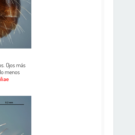
os. Ojos más
olo menos
iliae