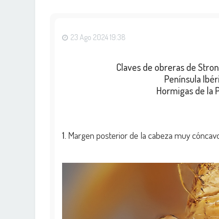
23 Ago 2024 19:38
Claves de obreras de Stro
Península Ibéri
Hormigas de la P
1.
Margen posterior de la cabeza muy cóncavo en vista frontal ……....