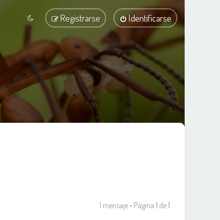
Registrarse
Identificarse
1 mensaje • Página
1
de
1