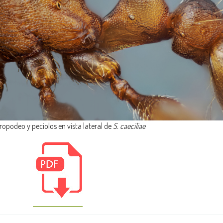
ropodeo y peciolos en vista lateral de
S. caeciliae