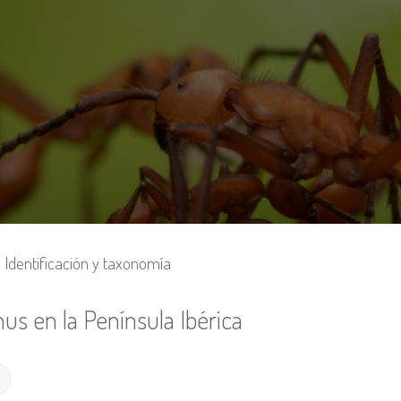
Identificación y taxonomía
us en la Península Ibérica
Búsqueda avanzada
r