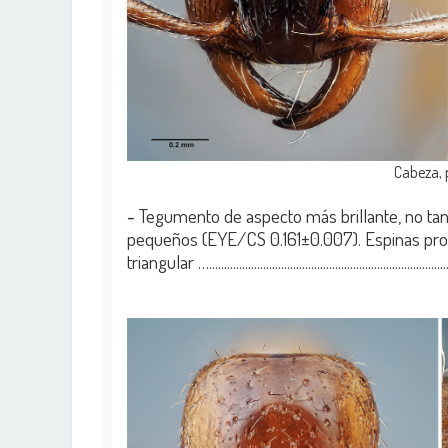
Cabeza, 
-
Tegumento de aspecto más brillante, no tan
pequeños (EYE/CS 0.161±0.007). Espinas pr
triangular ….......................................................................................