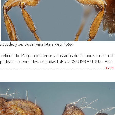
propodeo y peciolos en vista lateral de
S. huberi
 reticulado. Margen posterior y costados de la cabeza más rect
opodeales menos desarrolladas (SPST/CS 0.156 ± 0.007). Peci
.................................................................................................................................
caec