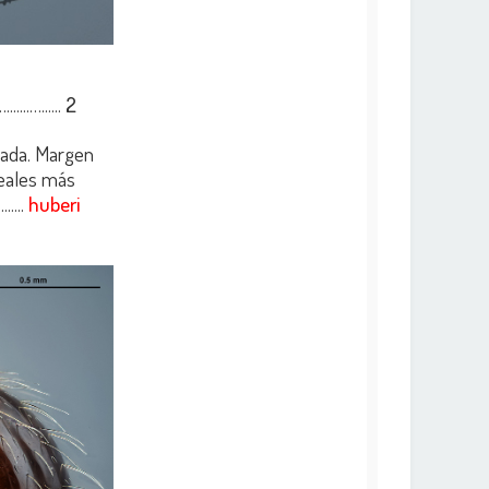
.....…......
2
lada. Margen
deales más
.....
huberi