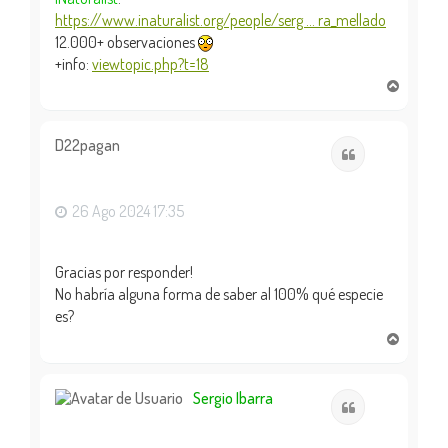
https://www.inaturalist.org/people/serg ... ra_mellado
12.000+ observaciones
+info:
viewtopic.php?t=18
A
r
r
i
D22pagan
Citar
b
a
26 Ago 2024 17:35
Gracias por responder!
No habría alguna forma de saber al 100% qué especie
es?
A
r
r
i
Sergio Ibarra
Citar
b
a