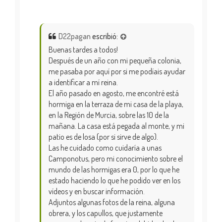
D22pagan
escribió:
Buenas tardes a todos!
Después de un año con mi pequeña colonia,
me pasaba por aquí por si me podíais ayudar
a identificar a mí reina.
El año pasado en agosto, me encontré está
hormiga en la terraza de mi casa de la playa,
en la Región de Murcia, sobre las 10 de la
mañana. La casa está pegada al monte, y mi
patio es de losa (por si sirve de algo).
Las he cuidado como cuidaría a unas
Camponotus, pero mi conocimiento sobre el
mundo de las hormigas era 0, por lo que he
estado haciendo lo que he podido ver en los
vídeos y en buscar información.
Adjuntos algunas fotos de la reina, alguna
obrera, y los capullos, que justamente