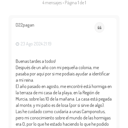
4 mensajes • Página
1
de
1
D22pagan
Citar
23 Ago 2024 21:19
Buenas tardes a todos!
Después de un año con mi pequeña colonia, me
pasaba por aquí por si me podíais ayudar a identificar
a mí reina.
El año pasado en agosto, me encontré está hormiga en
la terraza de mi casa de la playa, en la Región de
Murcia, sobre las 10 de la mañana. La casa está pegada
al monte, y mi patio es de losa (por si sirve de algo).
Las he cuidado como cuidaría a unas Camponotus,
pero mi conocimiento sobre el mundo de las hormigas
era 0, por lo que he estado haciendo lo que he podido