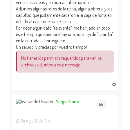
ver en los vídeos y en buscar información.
Adjuntos algunas fotos de la reina, alguna obrera, y los
capullos, que justamente sacaron a la caja de forrajeo
debido al calor que hizo ese día..
Por decir algún dato "relevante", me he fijado en todo
este tiempo que siempre hay una hormiga de "guardia"
en la entrada al hormiguero.
Un saludo, y gracias por vuestro tiempo!
No tienes los permisos requeridos para ver los
archivos adjuntos a este mensaje.
A
r
r
i
Sergio Ibarra
Citar
b
a
24 Ago 2024 10:51