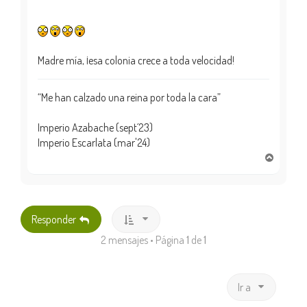
Madre mía, ¡esa colonia crece a toda velocidad!
“Me han calzado una reina por toda la cara”
Imperio Azabache (sept´23)
Imperio Escarlata (mar'24)
A
r
r
i
b
Responder
a
2 mensajes • Página
1
de
1
Ir a