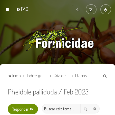
FAQ
B
Inicio
Índice general
Cría de hormigas
Diarios de colonias
u
s
Pheidole palliduda / Feb 2023
c
a
Búsqueda 
Buscar
Responder
r