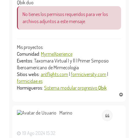
Qbik duo
No tienes los permisos requeridos para ver los
archivos adjuntos a este mensaje.
Mis proyectos:
Comunidad
:
MyrmeXperience
Eventos
: Taxomara Virtual I y || | Primer Simposio
Iberoamericano de Mirmecología
Sitios webs:
antflights.com
|
formiciversity.com
|
formicidae.es
Hormigueros:
Sistema modular progresivo
Qbik
A
r
r
i
Marino
Citar
b
a
19 Ago 2024 15:32