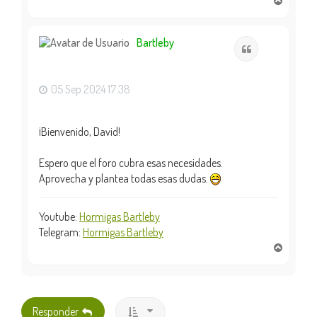
r
r
i
Bartleby
Citar
b
a
05 Sep 2024 17:38
¡Bienvenido, David!
Espero que el foro cubra esas necesidades.
Aprovecha y plantea todas esas dudas.
Youtube:
Hormigas Bartleby
Telegram:
Hormigas Bartleby
A
r
r
i
b
Responder