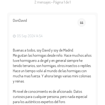
2 mensajes • Página
1
de
1
DonDavid
Citar
05 Sep 2024 14:54
Buenas a todos, soy David y soy de Madrid.
Me gustan las hormigas desde niño. Hace muchos años
tuve hormiguero a de gel y en general siempre he
tenido terrarios, son hormigas, otros insectos o reptiles.
Hace un tiempo volví al mundo de las hormigas con
mucha mas fuerza. Y ahora tengo varias mini colonias
y reinas.
Mi nivel de conocimiento es de aficionado. Datos
curiosos para cualquier persona, pero nada especial
para los auténticos expertos del foro.