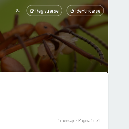
Registrarse
Identificarse
1 mensaje • Página
1
de
1