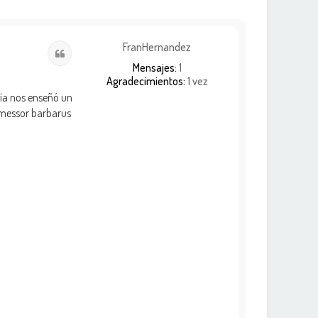
FranHernandez
Citar
Mensajes:
1
Agradecimientos:
1 vez
ogía nos enseñó un
 messor barbarus