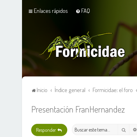
Enlaces rápidos
FAQ
Inicio
Índice general
Formicidae: el foro
Presentación FranHernandez
Busca
Responder