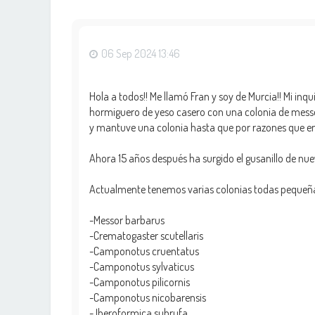
06 Sep 2024 13:46
Hola a todos!! Me llamó Fran y soy de Murcia!! Mi inq
hormiguero de yeso casero con una colonia de mess
y mantuve una colonia hasta que por razones que en
Ahora 15 años después ha surgido el gusanillo de nue
Actualmente tenemos varias colonias todas pequeñ
-Messor barbarus
-Crematogaster scutellaris
-Camponotus cruentatus
-Camponotus sylvaticus
-Camponotus pilicornis
-Camponotus nicobarensis
- Iberoformica subrufa