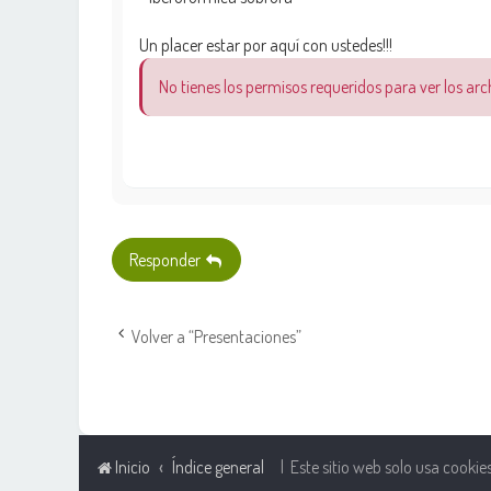
Un placer estar por aquí con ustedes!!!
No tienes los permisos requeridos para ver los ar
Responder
Volver a “Presentaciones”
Inicio
Índice general
| Este sitio web solo usa cookie