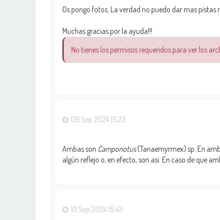
Os pongo fotos. La verdad no puedo dar mas pistas ni
Muchas gracias por la ayuda!!!
No tienes los permisos requeridos para ver los ar
09 Sep 2024 15:23
Ambas son
Camponotus
(Tanaemyrmex) sp. En ambas 
algún reflejo o, en efecto, son así. En caso de que 
10 Sep 2024 15:43