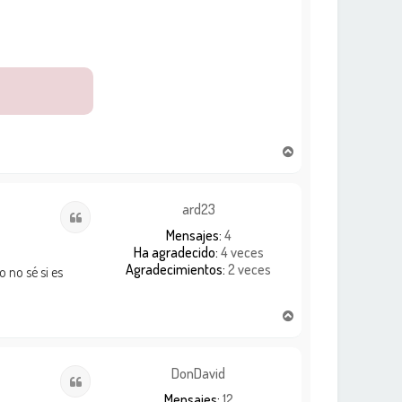
A
r
r
i
ard23
Citar
b
Mensajes:
4
a
Ha agradecido:
4 veces
Agradecimientos:
2 veces
 no sé si es
A
r
r
i
DonDavid
Citar
b
Mensajes:
12