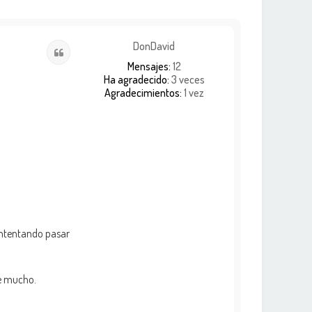
DonDavid
Citar
Mensajes:
12
Ha agradecido:
3 veces
Agradecimientos:
1 vez
 intentando pasar
de mucho.