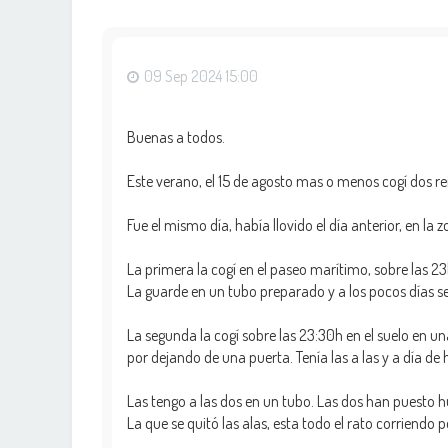
09 Sep 2024 15:00
Buenas a todos.
Este verano, el 15 de agosto mas o menos cogí dos re
Fue el mismo día, había llovido el día anterior, en la
La primera la cogí en el paseo marítimo, sobre las 2
La guarde en un tubo preparado y a los pocos días se 
La segunda la cogí sobre las 23:30h en el suelo en u
por dejando de una puerta. Tenía las a las y a día de 
Las tengo a las dos en un tubo. Las dos han puesto 
La que se quitó las alas, esta todo el rato corriendo 