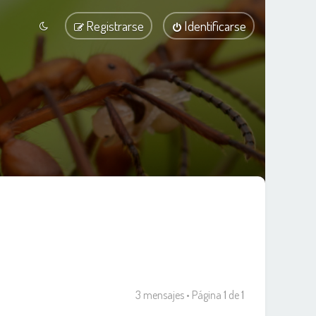
Registrarse
Identificarse
3 mensajes • Página
1
de
1