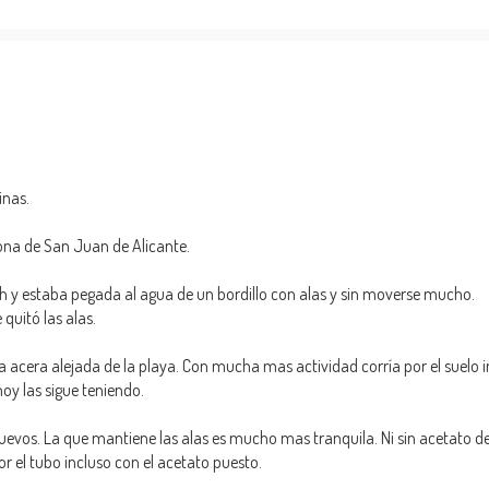
inas.
 zona de San Juan de Alicante.
3h y estaba pegada al agua de un bordillo con alas y sin moverse mucho.
quitó las alas.
na acera alejada de la playa. Con mucha mas actividad corría por el suelo
hoy las sigue teniendo.
huevos. La que mantiene las alas es mucho mas tranquila. Ni sin acetato 
por el tubo incluso con el acetato puesto.