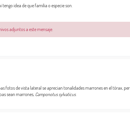
 tengo idea de que familia o especie son.
chivos adjuntos a este mensaje.
fotos de vista lateral se aprecian tonalidades marrones en el tórax, pero
ambas sean marrones,
Camponotus sylvaticus
.