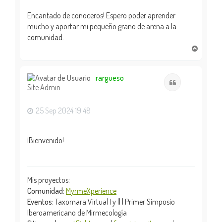
Encantado de conoceros! Espero poder aprender
mucho y aportar mi pequeño grano de arena a la
comunidad.
A
r
r
i
rargueso
Citar
Site Admin
b
a
25 Sep 2024 19:48
¡Bienvenido!
Mis proyectos:
Comunidad
:
MyrmeXperience
Eventos
: Taxomara Virtual I y || | Primer Simposio
Iberoamericano de Mirmecología