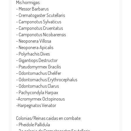
Mis hormigas:
- Messor Barbarus
- Crematogaster Scutellaris
- Camponotus Sylvaticus
- Camponotus Cruentatus
- Camponotus Nicobarensis
- Neoponera Villosa
- Neoponera Apicalis
- Polyrhachis Dives
- Gigantiops Destructor
- Pseudomyrmex Gracilis
- Odontomachus Chelifer
- Odontomachus Erythrocephalus
- Odontomachus Clarus
- Pachycondyla Harpax
-Acromyrmex Octopinosus
-Harpegnatos Venator
Colonias/Reinas caidas en combate:
- Pheidole Pallidula
- 2a colonia de Crematogaster Scutellaris