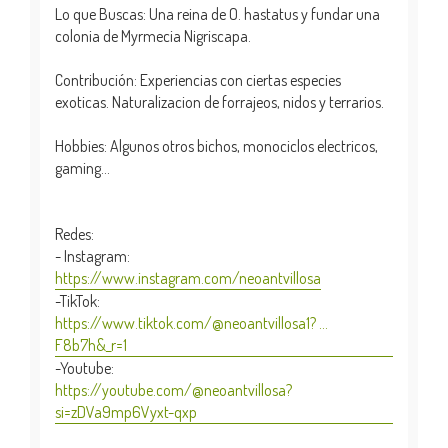
Lo que Buscas: Una reina de O. hastatus y fundar una
colonia de Myrmecia Nigriscapa.
Contribución: Experiencias con ciertas especies
exoticas. Naturalizacion de forrajeos, nidos y terrarios.
Hobbies: Algunos otros bichos, monociclos electricos,
gaming…
Redes:
- Instagram:
https://www.instagram.com/neoantvillosa
-TikTok:
https://www.tiktok.com/@neoantvillosa1? ...
F8b7h&_r=1
-Youtube:
https://youtube.com/@neoantvillosa?
si=zDVa9mp6Vyxt-qxp