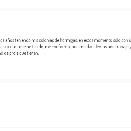
ntos años teniendo mis colonias de hormigas, en estos momento solo con 
las cientos que he tenido, me conformo, pues no dan demasiado trabajo 
d de prole que tienen.