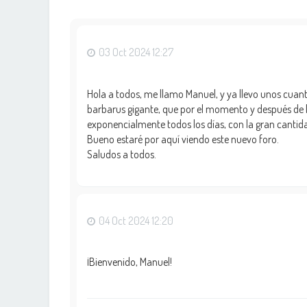
03 Oct 2024 12:27
Hola a todos, me llamo Manuel, y ya llevo unos cua
barbarus gigante, que por el momento y después de 
exponencialmente todos los días, con la gran cantida
Bueno estaré por aquí viendo este nuevo foro.
Saludos a todos.
04 Oct 2024 12:20
¡Bienvenido, Manuel!