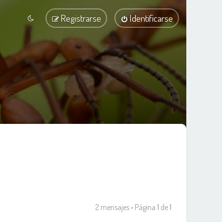
Registrarse
Identificarse
2 mensajes • Página
1
de
1