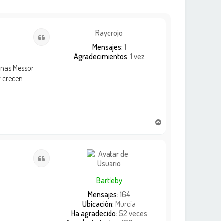
Rayorojo
Citar
Mensajes:
1
Agradecimientos:
1 vez
unas Messor
y crecen
A
r
r
i
Citar
b
a
Bartleby
Mensajes:
164
Ubicación:
Murcia
Ha agradecido:
52 veces