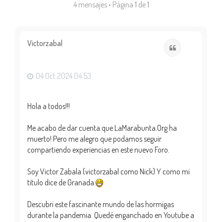
4 mensajes • Página
1
de
1
Victorzabal
Citar
04 Oct 2024 04:53
Hola a todos!!!
Me acabo de dar cuenta que LaMarabunta.Org ha
muerto! Pero me alegro que podamos seguir
compartiendo experiencias en este nuevo Foro.
Soy Victor Zabala (victorzabal como Nick) Y como mi
titulo dice de Granada
Descubri este fascinante mundo de las hormigas
durante la pandemia. Quedé enganchado en Youtube a