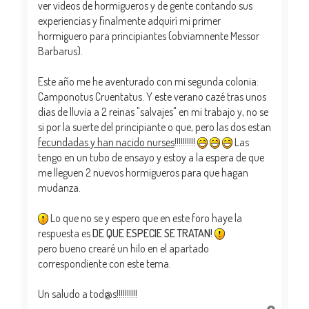
ver videos de hormigueros y de gente contando sus
experiencias y finalmente adquirí mi primer
hormiguero para principiantes (obviamnente Messor
Barbarus).
Este año me he aventurado con mi segunda colonia:
Camponotus Cruentatus. Y este verano cazé tras unos
dias de lluvia a 2 reinas "salvajes" en mi trabajo y, no se
si por la suerte del principiante o que, pero las dos estan
fecundadas y han nacido nurses
!!!!!!!!!!
Las
tengo en un tubo de ensayo y estoy a la espera de que
me lleguen 2 nuevos hormigueros para que hagan
mudanza.
Lo que no se y espero que en este foro haye la
respuesta es
DE QUE ESPECIE SE TRATAN!
pero bueno crearé un hilo en el apartado
correspondiente con este tema.
Un saludo a tod@s!!!!!!!!!!
A