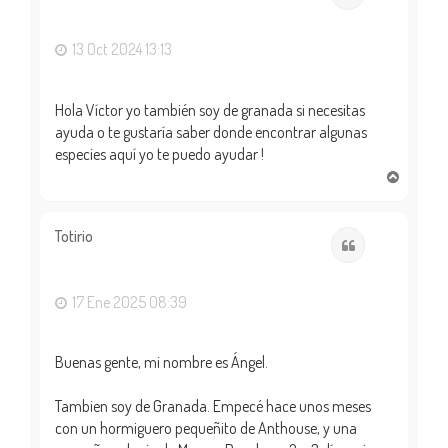
b
a
13 Oct 2024 13:13
Hola Víctor yo también soy de granada si necesitas
ayuda o te gustaría saber donde encontrar algunas
especies aquí yo te puedo ayudar !
A
r
r
i
Totirio
Citar
b
a
17 Ene 2025 08:39
Buenas gente, mi nombre es Ángel.
Tambien soy de Granada. Empecé hace unos meses
con un hormiguero pequeñito de Anthouse, y una