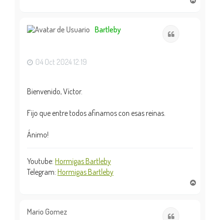
r
r
i
Bartleby
Citar
b
a
04 Oct 2024 12:19
Bienvenido, Víctor.
Fijo que entre todos afinamos con esas reinas.
Ánimo!
Youtube:
Hormigas Bartleby
Telegram:
Hormigas Bartleby
A
r
r
i
Mario Gomez
Citar