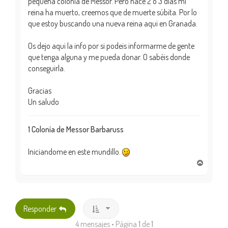
pequeña colonia de Messor. Pero hace 2 o 3 días mi
reina ha muerto, creemos que de muerte súbita. Por lo
que estoy buscando una nueva reina aqui en Granada.
Os dejo aqui la info por si podeis informarme de gente
que tenga alguna y me pueda donar. O sabéis donde
conseguirla.
Gracias
Un saludo
1 Colonía de Messor Barbaruss
Iniciandome en este mundillo.
A
r
r
i
b
Responder
a
4 mensajes • Página
1
de
1