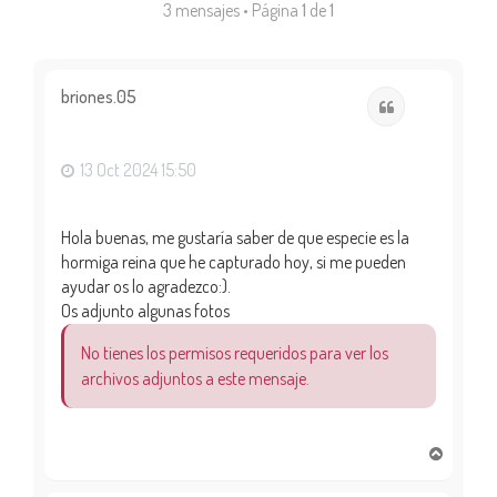
3 mensajes • Página
1
de
1
briones.05
Citar
13 Oct 2024 15:50
Hola buenas, me gustaría saber de que especie es la
hormiga reina que he capturado hoy, si me pueden
ayudar os lo agradezco:).
Os adjunto algunas fotos
No tienes los permisos requeridos para ver los
archivos adjuntos a este mensaje.
A
r
r