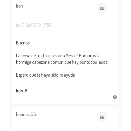
i
Iron
Citar
b
a
13 Oct 2024 17:56
Buenas!
La reina de tus fotos es una Messor Barbarus, la
hormiga cabezona común que hay por todos lados.
Espero que te haya sido fe ayuda
Iron-B
A
r
r
i
briones.05
Citar
b
a