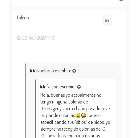
r
r
i
falcon
Citar
b
a
29 Nov 2024 17:31
ivanlorca
escribió:
falcon
escribió:
Hola, buenas yo actualmente no
tengo ninguna colonia de
strumigenys pero el año pasado tuve
un par de colonias
, bueno,
especificando sus "sitios" de nidos, yo
siempre he recogido colonias de 10,
20 individuos con reina o varias