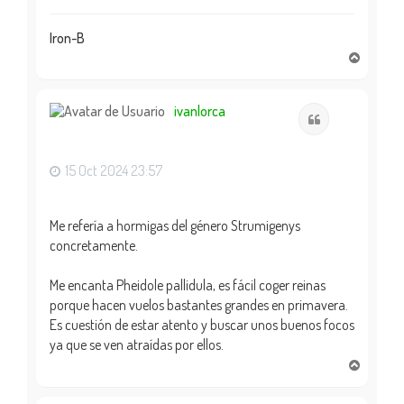
Iron-B
A
r
r
i
ivanlorca
Citar
b
a
15 Oct 2024 23:57
Me refería a hormigas del género Strumigenys
concretamente.
Me encanta Pheidole pallidula, es fácil coger reinas
porque hacen vuelos bastantes grandes en primavera.
Es cuestión de estar atento y buscar unos buenos focos
ya que se ven atraídas por ellos.
A
r
r