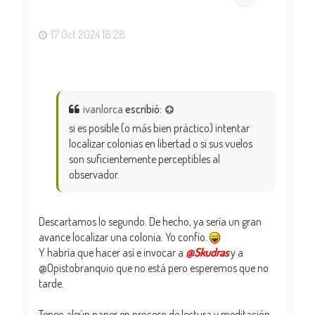
b
a
17 Oct 2024 18:28
ivanlorca
escribió:
si es posible (o más bien práctico) intentar
localizar colonias en libertad o si sus vuelos
son suficientemente perceptibles al
observador.
Descartamos lo segundo. De hecho, ya sería un gran
avance localizar una colonia. Yo confío.
Y habría que hacer así e invocar a
@Skudras
y a
@Opistobranquio que no está pero esperemos que no
tarde.
Tengo algún paper en proceso de lectura y meditación.