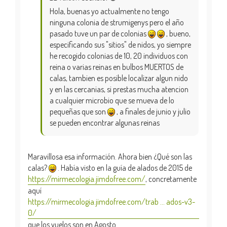
Hola, buenas yo actualmente no tengo
ninguna colonia de strumigenys pero el año
pasado tuve un par de colonias
, bueno,
especificando sus "sitios" de nidos, yo siempre
he recogido colonias de 10, 20 individuos con
reina o varias reinas en bulbos MUERTOS de
calas, tambien es posible localizar algun nido
y en las cercanias, si prestas mucha atencion
a cualquier microbio que se mueva de lo
pequeñas que son
, a finales de junio y julio
se pueden encontrar algunas reinas
Maravillosa esa información. Ahora bien ¿Qué son las
calas?
. Había visto en la guía de alados de 2015 de
https://mirmecologia.jimdofree.com/
, concretamente
aquí
https://mirmecologia.jimdofree.com/trab ... ados-v3-
0/
que los vuelos son en Agosto.