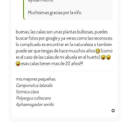
Muchísimas gracias por la info.
buenas, las calas son unas plantas bulbosas, puedes
buscar fotos por google y ya veras como las reconoces,
lo complicado es encontrar en la naturaleza o tambien
puede ser que tengas de hace muuchos años
(como
es el caso de las calas de mi abuela en el huerto)
esas calas tienen mas de 20 años!!!!
mis mejores pequeñas.
Camponotus lateralis
formica clara
Polyergus rufescens
Aphaenogaster senilis
A
r
r
i