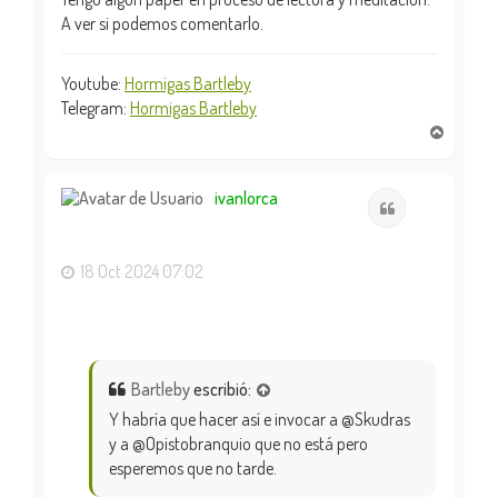
A ver si podemos comentarlo.
Youtube:
Hormigas Bartleby
Telegram:
Hormigas Bartleby
A
r
r
i
ivanlorca
Citar
b
a
18 Oct 2024 07:02
Bartleby
escribió:
Y habría que hacer así e invocar a @Skudras
y a @Opistobranquio que no está pero
esperemos que no tarde.