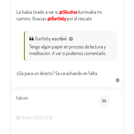
La había tirado a ver si
@Skudras
iluminaba mi
camino. Gracias
@Bartleby
por el rescate
Bartleby
escribió:
Tengo algún paper en proceso de lectura y
meditación. A ver si podemos comentarlo.
¿Da para un directo? Se va echando en falta
A
r
r
i
falcon
Citar
b
a
15 Nov 2024 21:51