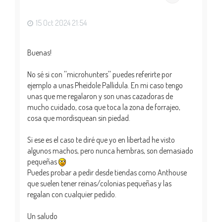
a
15 Oct 2024 21:54
Buenas!
No sé si con ''microhunters'' puedes referirte por
ejemplo a unas Pheidole Pallidula. En mi caso tengo
unas que me regalaron y son unas cazadoras de
mucho cuidado, cosa que toca la zona de forrajeo,
cosa que mordisquean sin piedad.
Si ese es el caso te diré que yo en libertad he visto
algunos machos, pero nunca hembras, son demasiado
pequeñas
Puedes probar a pedir desde tiendas como Anthouse
que suelen tener reinas/colonias pequeñas y las
regalan con cualquier pedido.
Un saludo