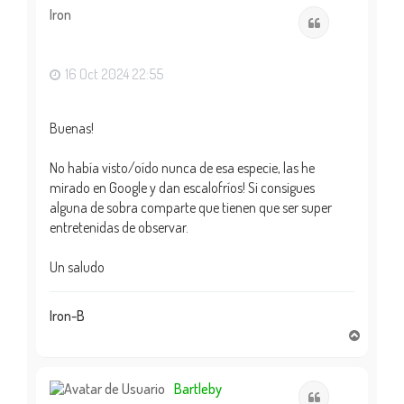
i
Iron
Citar
b
a
16 Oct 2024 22:55
Buenas!
No había visto/oído nunca de esa especie, las he
mirado en Google y dan escalofríos! Si consigues
alguna de sobra comparte que tienen que ser super
entretenidas de observar.
Un saludo
Iron-B
A
r
r
i
Bartleby
Citar