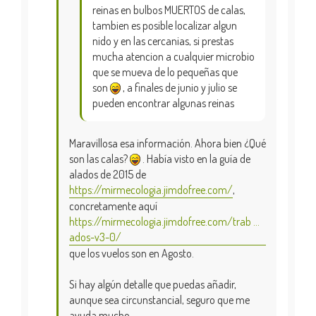
reinas en bulbos MUERTOS de calas,
tambien es posible localizar algun
nido y en las cercanias, si prestas
mucha atencion a cualquier microbio
que se mueva de lo pequeñas que
son
, a finales de junio y julio se
pueden encontrar algunas reinas
Maravillosa esa información. Ahora bien ¿Qué
son las calas?
. Había visto en la guía de
alados de 2015 de
https://mirmecologia.jimdofree.com/
,
concretamente aquí
https://mirmecologia.jimdofree.com/trab ...
ados-v3-0/
que los vuelos son en Agosto.
Si hay algún detalle que puedas añadir,
aunque sea circunstancial, seguro que me
ayuda mucho.