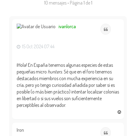
10 mensajes • Página
1
de
1
ivanlorca
Citar
15 Oct 2024 07:44
¡Hola! En España tenemos algunas especies de estas
pequeñas micro
hunters
. Sé que en el foro tenemos
destacados miembros con mucha experiencia en su
cría, pero yo tengo curiosidad añadida por saber si es
posible (o más bien práctico) intentar localizar colonias
en libertad o si sus vuelos son suficientemente
perceptibles al observador.
A
r
r
i
Iron
Citar
b