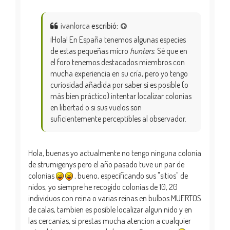
ivanlorca
escribió:
¡Hola! En España tenemos algunas especies
de estas pequeñas micro
hunters
. Sé que en
el foro tenemos destacados miembros con
mucha experiencia en su cría, pero yo tengo
curiosidad añadida por saber si es posible (o
más bien práctico) intentar localizar colonias
en libertad o si sus vuelos son
suficientemente perceptibles al observador.
Hola, buenas yo actualmente no tengo ninguna colonia
de strumigenys pero el año pasado tuve un par de
colonias
, bueno, especificando sus "sitios" de
nidos, yo siempre he recogido colonias de 10, 20
individuos con reina o varias reinas en bulbos MUERTOS
de calas, tambien es posible localizar algun nido y en
las cercanias, si prestas mucha atencion a cualquier