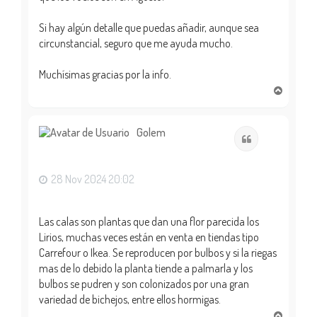
Si hay algún detalle que puedas añadir, aunque sea
circunstancial, seguro que me ayuda mucho.
Muchísimas gracias por la info.
A
r
r
i
Golem
Citar
b
a
28 Nov 2024 20:02
Las calas son plantas que dan una flor parecida los
Lirios, muchas veces están en venta en tiendas tipo
Carrefour o Ikea. Se reproducen por bulbos y si la riegas
mas de lo debido la planta tiende a palmarla y los
bulbos se pudren y son colonizados por una gran
variedad de bichejos, entre ellos hormigas.
A