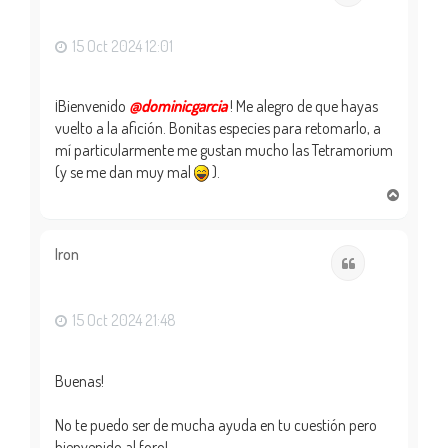
a
15 Oct 2024 12:01
¡Bienvenido
@dominicgarcia
! Me alegro de que hayas
vuelto a la afición. Bonitas especies para retomarlo, a
mí particularmente me gustan mucho las Tetramorium
(y se me dan muy mal
).
A
r
r
i
Iron
Citar
b
a
15 Oct 2024 21:48
Buenas!
No te puedo ser de mucha ayuda en tu cuestión pero
bienvenido al foro!