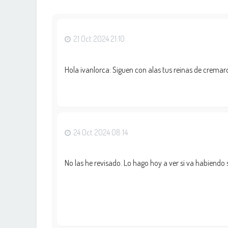
21 Oct 2024 21:10
Hola ivanlorca: Siguen con alas tus reinas de cremar
24 Oct 2024 08:14
No las he revisado. Lo hago hoy a ver si va habiendo 