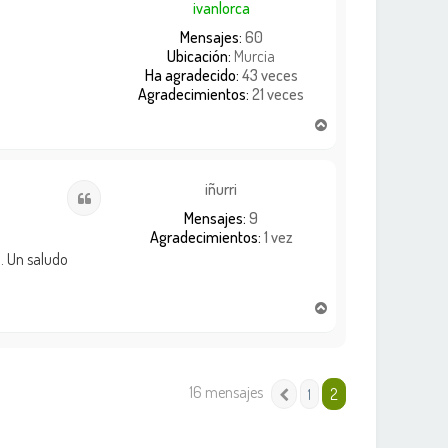
ivanlorca
Mensajes:
60
Ubicación:
Murcia
Ha agradecido:
43 veces
Agradecimientos:
21 veces
A
r
r
i
iñurri
Citar
b
Mensajes:
9
a
Agradecimientos:
1 vez
. Un saludo
A
r
r
i
b
16 mensajes
2
1
Anterior
a