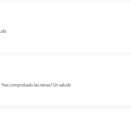
ludo
e. Has comprobado las reinas? Un saludo