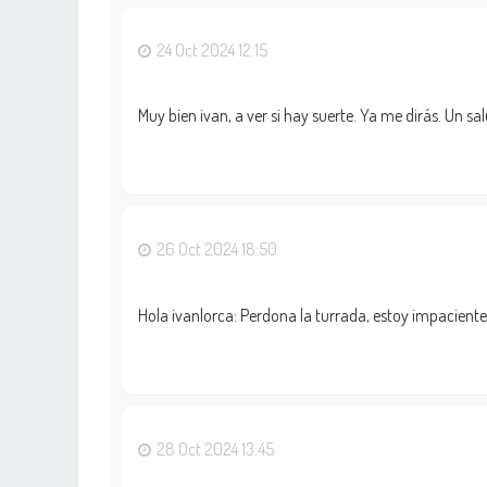
24 Oct 2024 12:15
Muy bien ivan, a ver si hay suerte. Ya me dirás. Un sa
26 Oct 2024 18:50
Hola ivanlorca: Perdona la turrada, estoy impacient
28 Oct 2024 13:45