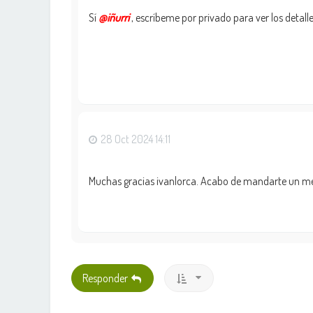
Sí
@iñurri
, escríbeme por privado para ver los detalles
28 Oct 2024 14:11
Muchas gracias ivanlorca. Acabo de mandarte un mens
Responder