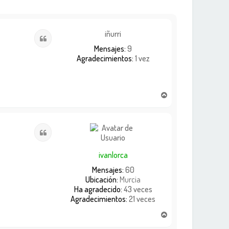
iñurri
Citar
Mensajes:
9
Agradecimientos:
1 vez
A
r
r
i
Citar
b
a
ivanlorca
Mensajes:
60
Ubicación:
Murcia
Ha agradecido:
43 veces
Agradecimientos:
21 veces
A
r