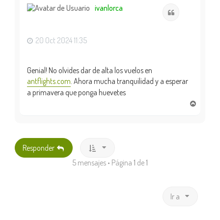
i
ivanlorca
Citar
b
a
20 Oct 2024 11:35
Genial! No olvides dar de alta los vuelos en
antflights.com
. Ahora mucha tranquilidad y a esperar
a primavera que ponga huevetes
A
r
r
i
b
Responder
a
5 mensajes • Página
1
de
1
Ir a