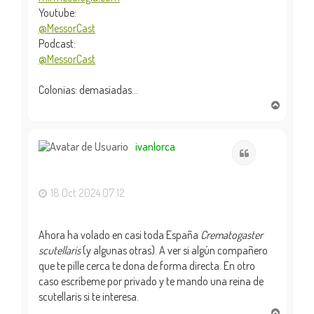
Youtube:
@MessorCast
Podcast:
@MessorCast
Colonias: demasiadas...
A
r
r
i
ivanlorca
Citar
b
a
18 Oct 2024 07:12
Ahora ha volado en casi toda España
Crematogaster
scutellaris
(y algunas otras). A ver si algún compañero
que te pille cerca te dona de forma directa. En otro
caso escríbeme por privado y te mando una reina de
scutellaris si te interesa.
A