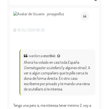
r
r
i
jonaypelluz
Citar
b
a
18 Oct 2024 08:30
ivanlorca
escribió:
Ahora ha volado en casi toda España
Crematogaster scutellaris
(y algunas otras). A
ver si algún compañero que te pille cerca te
dona de forma directa. En otro caso
escríbeme por privado y te mando una reina
de scutellaris si te interesa.
Tengo una pero si, me interesa tener mínimo 2, voy a