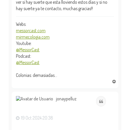
ver si hay suerte que esta lloviendo estos días y si no
hay suerte ya te contacto, muchas gracias!!
Webs:
messorcast.com
mirmecologia.com
Youtube:
@MessorCast
Podcast:
@MessorCast
Colonias: demasiadas...
A
r
r
i
jonaypelluz
Citar
b
a
19 Oct 2024 20:38