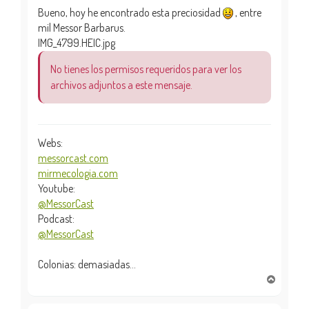
Bueno, hoy he encontrado esta preciosidad
, entre
mil Messor Barbarus.
IMG_4799.HEIC.jpg
No tienes los permisos requeridos para ver los
archivos adjuntos a este mensaje.
Webs:
messorcast.com
mirmecologia.com
Youtube:
@MessorCast
Podcast:
@MessorCast
Colonias: demasiadas...
A
r
r