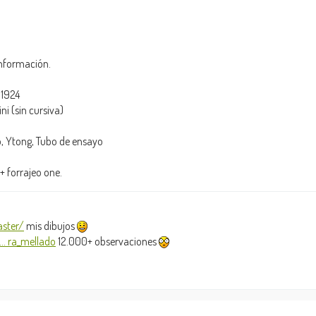
información.
 1924
i (sin cursiva)
ico, Ytong, Tubo de ensayo
 forrajeo one.
ster/
mis dibujos
.. ra_mellado
12.000+ observaciones