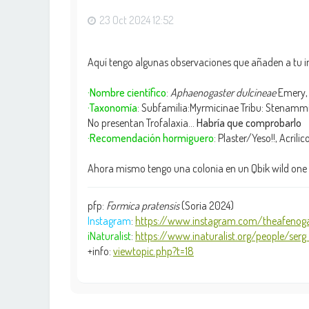
23 Oct 2024 12:52
Aquí tengo algunas observaciones que añaden a tu 
·Nombre científico
:
Aphaenogaster dulcineae
Emery,
·Taxonomía
: Subfamilia:Myrmicinae Tribu: Stenammin
No presentan Trofalaxia…
Habría que comprobarlo
·Recomendación hormiguero
: Plaster/Yeso!!, Acril
Ahora mismo tengo una colonia en un Qbik wild one +
pfp:
Formica pratensis
(Soria 2024)
Instagram
:
https://www.instagram.com/theafenoga
iNaturalist
:
https://www.inaturalist.org/people/serg .
+info:
viewtopic.php?t=18