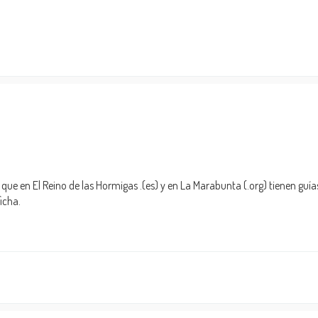
 en El Reino de las Hormigas .(es) y en La Marabunta (.org) tienen guías
icha.