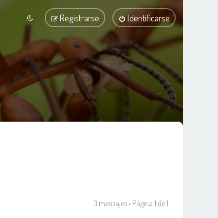
Registrarse
Identificarse
3 mensajes • Página
1
de
1