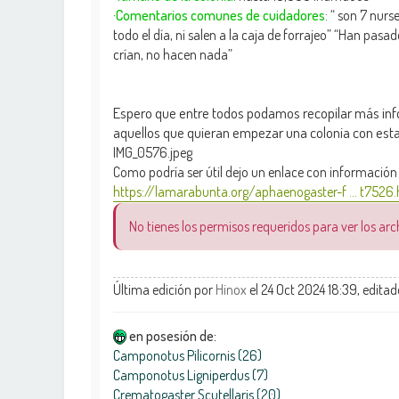
·Comentarios comunes de cuidadores
: “ son 7 nurs
todo el día, ni salen a la caja de forrajeo” “Han pas
crían, no hacen nada”
Espero que entre todos podamos recopilar más inf
aquellos que quieran empezar una colonia con est
IMG_0576.jpeg
Como podría ser útil dejo un enlace con información g
https://lamarabunta.org/aphaenogaster-f ... t7526
No tienes los permisos requeridos para ver los ar
Última edición por
Hinox
el 24 Oct 2024 18:39, editad
en posesión de:
Camponotus Pilicornis (26)
Camponotus Ligniperdus (7)
Crematogaster Scutellaris (20)