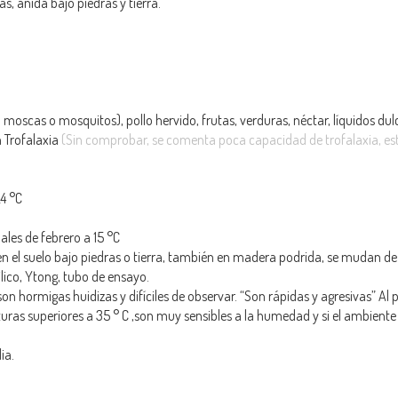
as, anida bajo piedras y tierra.
 moscas o mosquitos), pollo hervido, frutas, verduras, néctar, líquidos dul
 Trofalaxia
(Sin comprobar, se comenta poca capacidad de trofalaxia, e
24 °C
nales de febrero a 15 °C
en el suelo bajo piedras o tierra, también en madera podrida, se mudan de
rilico, Ytong, tubo de ensayo.
n hormigas huidizas y difíciles de observar. “Son rápidas y agresivas” Al p
turas superiores a 35 ° C ,son muy sensibles a la humedad y si el ambient
ia.