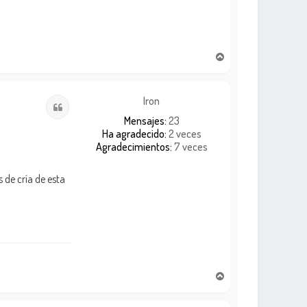
A
r
r
i
Iron
Citar
b
Mensajes:
23
a
Ha agradecido:
2 veces
Agradecimientos:
7 veces
 de cría de esta
A
r
r