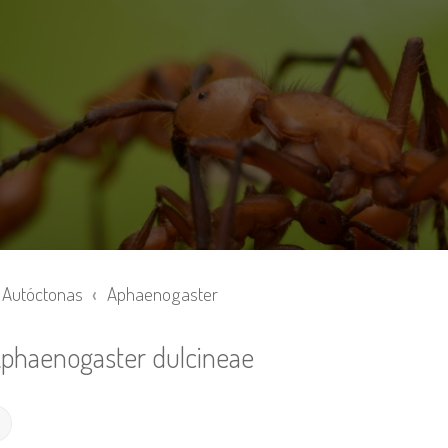
Autóctonas
Aphaenogaster
Aphaenogaster dulcineae
Búsqueda avanzada
r