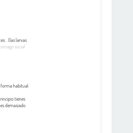
ces… (las larvas
stomago social
 forma habitual.
rincipio tienes
e es demasiado