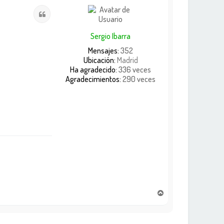
i
Citar
b
a
Sergio Ibarra
Mensajes:
352
Ubicación:
Madrid
Ha agradecido:
336 veces
Agradecimientos:
290 veces
A
r
r
i