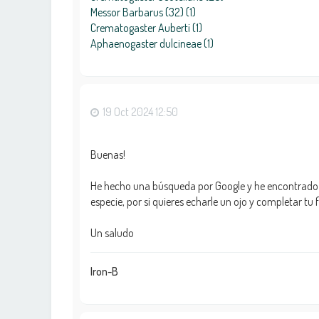
Messor Barbarus (32) (1)
Crematogaster Auberti (1)
Aphaenogaster dulcineae (1)
19 Oct 2024 12:50
Buenas!
He hecho una búsqueda por Google y he encontrado que
especie, por si quieres echarle un ojo y completar tu f
Un saludo
Iron-B