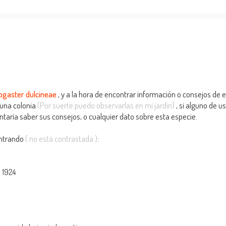
gaster dulcineae
, y a la hora de encontrar información o consejos de 
una colonia
(Por suerte puedo observarlas en mi jardín)
, si alguno de u
taría saber sus consejos, o cualquier dato sobre esta especie.
ontrando
( no está contrastada )
:
 1924