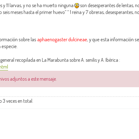
es y 11 larvas, y no se ha muerto ninguna
son desesperantes de lentas, n
ado seis meses hasta el primer huevo” “ 1 reina y 7 obreras, desesperantes, 
ormación sobre las
aphaenogaster dulcineae
, y que esta información se
a especie
.
eneral recopilada en La Marabunta sobre A. senilis y A. Ibérica :
.html
chivos adjuntos a este mensaje.
o 3 veces en total.