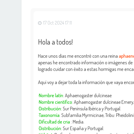
17 Oct 2024 17:11
Hola a todos!
Hace unos días me encontré con una reina
aphaeno
apenas he encontrado información o imágenes de 
logrado cuidar con éxito a estas hormigas me encan
Aquí voy a dejar toda la información que vaya enc
·Nombre latín
: Aphaenogaster dulcineae
·Nombre científico
: Aphaenogaster dulcineae Emery,
·Distribución
: Sur Península Ibérica y Portugal.
·Taxonomía
: Subfamilia:Myrmicinae, Tribu: Pheidolini
·Dificultad de cria
: Media.
·Distribución
: Sur España y Portugal.