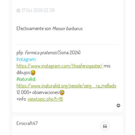
a
17 Oct 2024 22:39
Efectivamente son
Messor barbarus
pfp:
Formica pratensis
(Soria 2024)
Instagram
:
https://www.instagram.com/theafenogaster/
mis
dibujos
iNaturalist
:
https://www.inaturalist.org/people/serg ... ra_mellado
12.000+ observaciones
+info:
viewtopic.php?t=18
A
r
r
i
Emicraft47
Citar
b