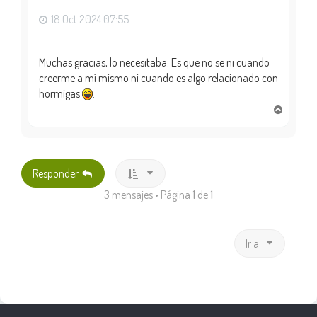
a
18 Oct 2024 07:55
Muchas gracias, lo necesitaba. Es que no se ni cuando
creerme a mí mismo ni cuando es algo relacionado con
hormigas
.
A
r
r
i
b
Responder
a
3 mensajes • Página
1
de
1
Ir a