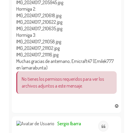
IMG_20241017_205945.jpg
Hormiga 2:
IMG_20241017_210618.jpg
IMG_20241017_210622.jpg
IMG_20241017_210635.jpg
Hormiga 3:
IMG_20241017_211058.jpg
IMG_20241017_211102.jpg
IMG_20241017_211116.jpg
Muchas gracias de antemano, Emicraft47 (Emilek777
en lamarabunta)
No tienes los permisos requeridos para ver los
archivos adjuntos a este mensaje.
A
r
r
i
Sergio Ibarra
Citar
b