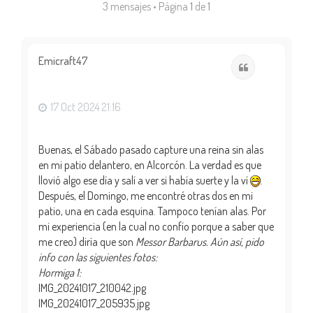
3 mensajes • Página
1
de
1
Emicraft47
Citar
17 Oct 2024 21:16
Buenas, el Sábado pasado capture una reina sin alas
en mi patio delantero, en Alcorcón. La verdad es que
llovió algo ese día y salí a ver si había suerte y la ví
.
Después, el Domingo, me encontré otras dos en mi
patio, una en cada esquina. Tampoco tenían alas. Por
mi experiencia (en la cual no confío porque a saber que
me creo) diría que son
Messor Barbarus
. Aún así, pido
info con las siguientes fotos:
Hormiga 1:
IMG_20241017_210042.jpg
IMG_20241017_205935.jpg