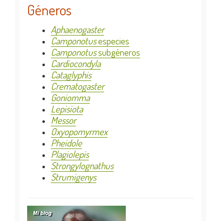
Géneros
Aphaenogaster
Camponotus
especies
Camponotus
subgéneros
Cardiocondyla
Cataglyphis
Crematogaster
Goniomma
Lepisiota
Messor
Oxyopomyrmex
Pheidole
Plagiolepis
Strongylognathus
Strumigenys