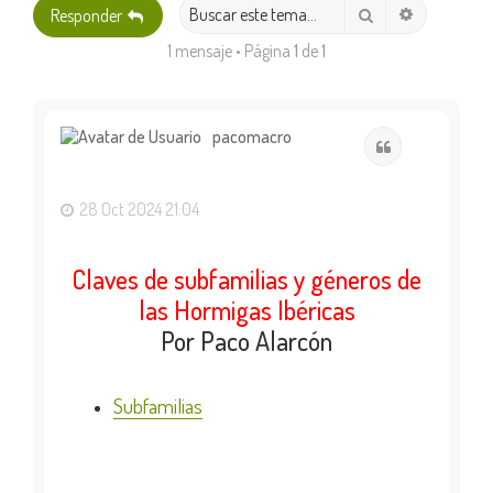
Búsqueda 
Buscar
Responder
1 mensaje • Página
1
de
1
pacomacro
Citar
28 Oct 2024 21:04
Claves de subfamilias y géneros de
las Hormigas Ibéricas
Por Paco Alarcón
Subfamilias