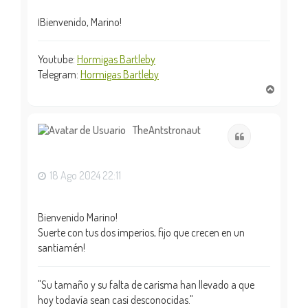
¡Bienvenido, Marino!
Youtube:
Hormigas Bartleby
Telegram:
Hormigas Bartleby
A
r
r
i
TheAntstronaut
Citar
b
a
18 Ago 2024 22:11
Bienvenido Marino!
Suerte con tus dos imperios, fijo que crecen en un
santiamén!
"Su tamaño y su falta de carisma han llevado a que
hoy todavía sean casi desconocidas."