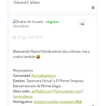
-Edward O. Wilson
A
r
r
i
rargueso
Citar
Site Admin
b
a
18 Ago 2024 22:14
¡Bienvenido Marino! Donde entran dos colonias, tres o
cuatro también
Mis proyectos:
Comunidad
:
MyrmeXperience
Eventos
: Taxomara Virtual I y || | Primer Simposio
Iberoamericano de Mirmecología
Sitios webs:
antflights.com
|
formiciversity.com
|
formicidae.es
Hormigueros:
Sistema modular progresivo
Qbik