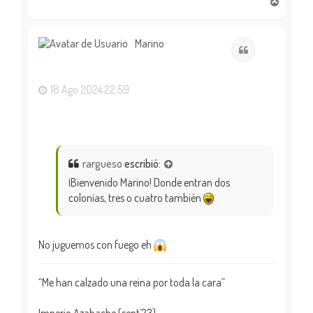
A
r
r
i
Marino
Citar
b
a
18 Ago 2024 22:59
rargueso
escribió:
¡Bienvenido Marino! Donde entran dos
colonias, tres o cuatro también
No juguemos con fuego eh
“Me han calzado una reina por toda la cara”
Imperio Azabache (sept´23)