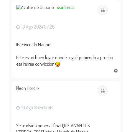
r
i
ivanlorca
Citar
b
a
19 Ago 2024 07:26
¡Bienvenido Marino!
Este es un buen lugar donde seguir poniendo a prueba
esa férrea convicción
.
A
r
r
i
Neon Horolix
Citar
b
a
19 Ago 2024 14:46
Se te olvidó poner al final QUE VIVAN LOS
VERTICALESSS! jajajaj. Un saludo Marino.