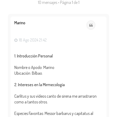
10 mensajes • Página
1
de
1
Marino
Citar
18 Ago 2024 21:42
1. Introducción Personal
Nombre o Apodo: Marino
Ubicación: Bilbao.
2. Intereses en la Mirmecología
Carlitus y sus vídeos canto de sirena me arrastraron
como a tantos otros.
Especies Favoritas: Messor barbarus y capitatus al