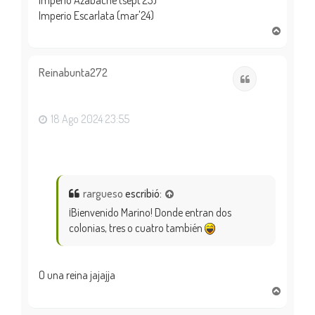
Imperio Escarlata (mar'24)
A
r
r
i
Reinabunta272
Citar
b
a
18 Ago 2024 23:55
rargueso
escribió:
¡Bienvenido Marino! Donde entran dos
colonias, tres o cuatro también
O una reina jajajja
A
r