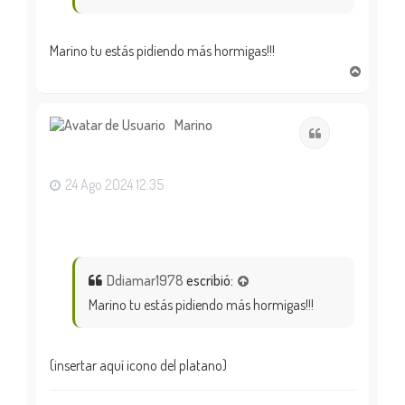
Marino tu estás pidiendo más hormigas!!!
A
r
r
i
Marino
Citar
b
a
24 Ago 2024 12:35
Ddiamar1978
escribió:
Marino tu estás pidiendo más hormigas!!!
(insertar aquí icono del platano)