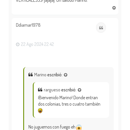
A
r
r
i
Ddiamar1978
Citar
b
a
22 Ago 2024 22:42
Marino
escribió:
rargueso
escribió:
¡Bienvenido Marino! Donde entran
dos colonias, tres o cuatro también
No juguemos con fuego eh