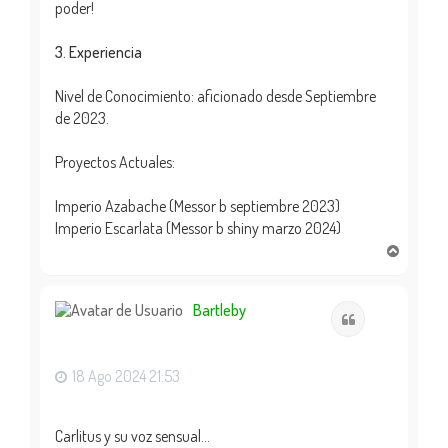
poder!
3. Experiencia
Nivel de Conocimiento: aficionado desde Septiembre
de 2023.
Proyectos Actuales:
Imperio Azabache (Messor b septiembre 2023)
Imperio Escarlata (Messor b shiny marzo 2024)
A
r
r
i
Bartleby
Citar
b
a
18 Ago 2024 21:53
Carlitus y su voz sensual...