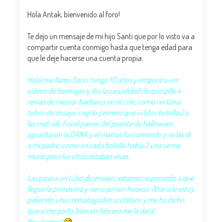
Hola Antak, bienvenido al foro!
Te dejo un mensaje de mi hijo Santi que por lo visto va a
compartir cuenta conmigo hasta que tenga edad para
que le deje hacerse una cuenta propia.
Hola! me llamo Santi, tengo 10 años y empecé a ver
videos de hormigas y dio la casualidad de que pille 4
reinas de messor barbarus en el cole, como no tenia
tubos de ensayo cogí lo primero que vi (dos botellas) y
las metí allí, fue el jueves del puente de halloween,
aguantaron la DANA y el martes fui corriendo y se las di
a mi padre, como en cada botella había 2 una se me
murió pero las otras estaban vivas.
Las pase a un tubo de ensayo, estamos esperando a que
llegue la primavera y ver si ponen huevos. Ahora le estoy
pidiendo una crematogaster scutelaris y me ha dicho
que si me porto bien en febrero me la dará!
Nos leemos!