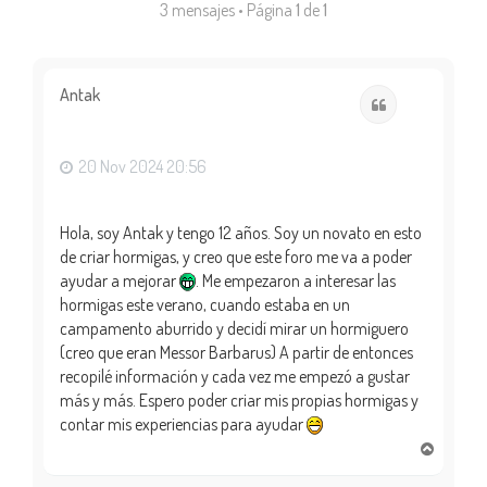
3 mensajes • Página
1
de
1
Antak
Citar
20 Nov 2024 20:56
Hola, soy Antak y tengo 12 años. Soy un novato en esto
de criar hormigas, y creo que este foro me va a poder
ayudar a mejorar
. Me empezaron a interesar las
hormigas este verano, cuando estaba en un
campamento aburrido y decidí mirar un hormiguero
(creo que eran Messor Barbarus) A partir de entonces
recopilé información y cada vez me empezó a gustar
más y más. Espero poder criar mis propias hormigas y
contar mis experiencias para ayudar
A
r