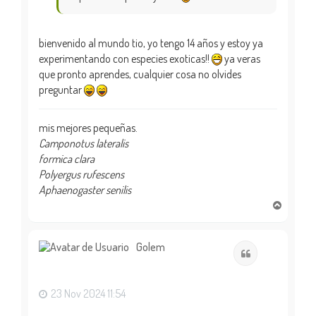
bienvenido al mundo tio, yo tengo 14 años y estoy ya
experimentando con especies exoticas!!
ya veras
que pronto aprendes, cualquier cosa no olvides
preguntar
mis mejores pequeñas.
Camponotus lateralis
formica clara
Polyergus rufescens
Aphaenogaster senilis
A
r
r
i
Golem
Citar
b
a
23 Nov 2024 11:54