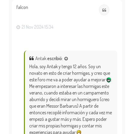
r
i
falcon
Citar
b
a
21 Nov 2024 15:34
Antak
escribió:
Hola, soy Antak y tengo 12 años. Soy un
novato en esto de criar hormigas, y creo que
este foro me va a poder ayudar a mejorar
.
Me empezaron a interesar las hormigas este
verano, cuando estaba en un campamento
aburrido y decidí mirar un hormiguero (creo
que eran Messor Barbarus) A partir de
entonces recopilé información y cada vez me
empezó a gustar más y más. Espero poder
criar mis propias hormigas y contar mis
experiencias para ayudar