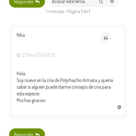
Búsqueda 
Buscar
Responder
1 mensaje • Página
1
de
1
Nika
Citar
27 Nov 2024 10:21
Hola.
Soy nuevo en la cría de Polyrhachis Armata y quería
saber si alguien puede darme consejos de cría para
esta especie.
Muchas gracias.
A
r
r
i
b
Responder