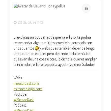
r
i
jonaypelluz
Citar
b
a
20 Dic 2024 11:43
Si explicas un poco mas de que va el libro, te podría
recomendar algo que últimamente he arrasado con
unos cuantos
y webs pues también depende tengo
unos cuantos enlaces pero depende de la temática
pues van de una cosa u otra, lo dicho si quieres ampliar
la info sobre el libro te podría ayudar yo creo. Saludos!
Webs:
messorcast.com
mirmecologia.com
Youtube:
@MessorCast
Podcast:
@MessorCast