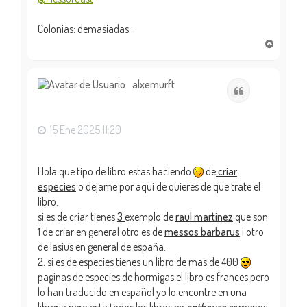
Colonias: demasiadas...
A
r
r
i
alxemurft
Citar
b
a
15 Ene 2025 11:20
Hola que tipo de libro estas haciendo
de
criar
especies
o dejame por aqui de quieres de que trate el
libro.
si es de criar tienes
3
exemplo de
raul martinez
que son
1 de criar en general otro es de
messos barbarus
i otro
de lasius en general de españa.
2. si es de especies tienes un libro de mas de 400
paginas de especies de hormigas el libro es frances pero
lo han traducido en español yo lo encontre en una
libreria pero esta todos los libros en
anthouse.es
menos