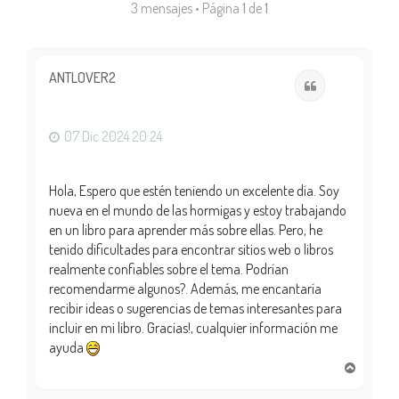
3 mensajes • Página
1
de
1
ANTLOVER2
Citar
07 Dic 2024 20:24
Hola, Espero que estén teniendo un excelente día. Soy
nueva en el mundo de las hormigas y estoy trabajando
en un libro para aprender más sobre ellas. Pero, he
tenido dificultades para encontrar sitios web o libros
realmente confiables sobre el tema. Podrían
recomendarme algunos?. Además, me encantaría
recibir ideas o sugerencias de temas interesantes para
incluir en mi libro. Gracias!, cualquier información me
ayuda
A
r