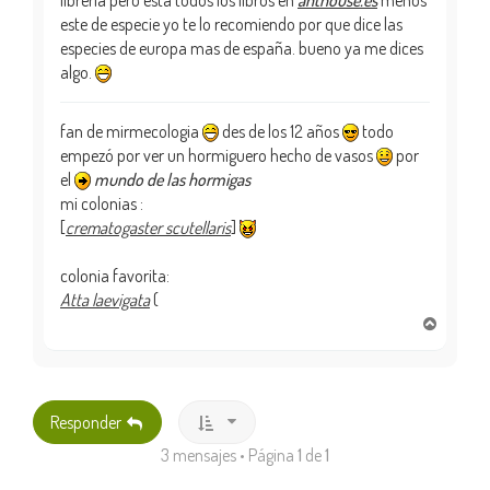
este de especie yo te lo recomiendo por que dice las
especies de europa mas de españa. bueno ya me dices
algo.
fan de mirmecologia
des de los 12 años
todo
empezó por ver un hormiguero hecho de vasos
por
el
mundo de las hormigas
mi colonias :
[
crematogaster scutellaris
]
colonia favorita:
Atta laevigata
(
A
r
r
i
b
Responder
a
3 mensajes • Página
1
de
1