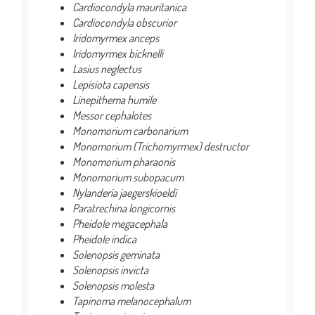
Cardiocondyla mauritanica
Cardiocondyla obscurior
Iridomyrmex anceps
Iridomyrmex bicknelli
Lasius neglectus
Lepisiota capensis
Linepithema humile
Messor cephalotes
Monomorium carbonarium
Monomorium (Trichomyrmex) destructor
Monomorium pharaonis
Monomorium subopacum
Nylanderia jaegerskioeldi
Paratrechina longicornis
Pheidole megacephala
Pheidole indica
Solenopsis geminata
Solenopsis invicta
Solenopsis molesta
Tapinoma melanocephalum