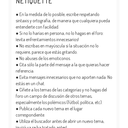
NETIQUETTE
● En la medida de lo posible, escribe respetando
sintaxis y ortografía, de manera que cualquiera pueda
entenderte con facilidad.
● Si no lo harías en persona, no lo hagas en el foro:
¡evita enfrentamientos innecesarios!
● No escribas en mayúscula si la situación no lo
requiere, parece que estás gritando.
● No abuses de los emoticonos.
● Cita sólo la parte del mensaje a la que quieras hacer
referencia.
● Evita mensajes innecesarios que no aporten nada. No
estás en un chat.
● Cíñete a los temas de las categorías y no hagas del
foro un campo de discusión de otros temas,
especialmente los polémicos (fútbol, política, etc).
● Publica cada nuevo tema en el lugar
correspondiente.
● Utiliza el buscador antes de abrir un nuevo tema,
¡quizá ya se ha tratado antes!