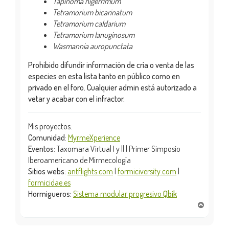
Tapinoma nigerrimum
Tetramorium bicarinatum
Tetramorium caldarium
Tetramorium lanuginosum
Wasmannia auropunctata
Prohibido difundir información de cría o venta de las
especies en esta lista tanto en público como en
privado en el foro. Cualquier admin está autorizado a
vetar y acabar con el infractor.
Mis proyectos:
Comunidad
:
MyrmeXperience
Eventos
: Taxomara Virtual I y || | Primer Simposio
Iberoamericano de Mirmecología
Sitios webs:
antflights.com
|
formiciversity.com
|
formicidae.es
Hormigueros:
Sistema modular progresivo
Qbik
A
r
r