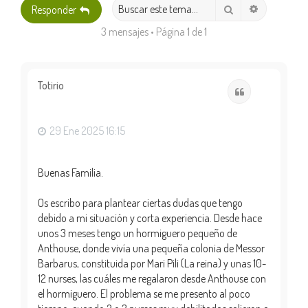
Búsqueda 
Buscar
Responder
3 mensajes • Página
1
de
1
Totirio
Citar
29 Ene 2025 16:15
Buenas Familia.
Os escribo para plantear ciertas dudas que tengo
debido a mi situación y corta experiencia. Desde hace
unos 3 meses tengo un hormiguero pequeño de
Anthouse, donde vivía una pequeña colonia de Messor
Barbarus, constituida por Mari Pili (La reina) y unas 10-
12 nurses, las cuáles me regalaron desde Anthouse con
el hormiguero. El problema se me presento al poco