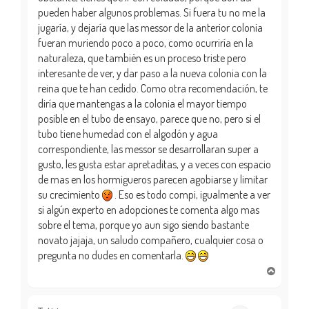
pueden haber algunos problemas. Si fuera tu no me la
jugaría, y dejaría que las messor de la anterior colonia
fueran muriendo poco a poco, como ocurriría en la
naturaleza, que también es un proceso triste pero
interesante de ver, y dar paso a la nueva colonia con la
reina que te han cedido. Como otra recomendación, te
diría que mantengas a la colonia el mayor tiempo
posible en el tubo de ensayo, parece que no, pero si el
tubo tiene humedad con el algodón y agua
correspondiente, las messor se desarrollaran super a
gusto, les gusta estar apretaditas, y a veces con espacio
de mas en los hormigueros parecen agobiarse y limitar
su crecimiento
. Eso es todo compi, igualmente a ver
si algún experto en adopciones te comenta algo mas
sobre el tema, porque yo aun sigo siendo bastante
novato jajaja, un saludo compañero, cualquier cosa o
pregunta no dudes en comentarla.
A
r
r