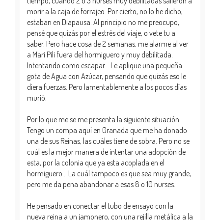
tiempo, cuando 2 o 3 nurses muy debilitadas salieron a
morir a la caja de forrajeo. Por cierto, no lo he dicho,
estaban en Diapausa. Al principio no me preocupo,
pensé que quizás por el estrés del viaje, o vete tu a
saber. Pero hace cosa de 2 semanas, me alarme al ver
a Mari Pili fuera del hormiguero y muy debilitada.
Intentando como escapar... Le aplique una pequeña
gota de Agua con Azúcar, pensando que quizás eso le
diera fuerzas. Pero lamentablemente a los pocos días
murió.
Por lo que me se me presenta la siguiente situación.
Tengo un compa aquí en Granada que me ha donado
una de sus Reinas, las cuáles tiene de sobra. Pero no se
cuál es la mejor manera de intentar una adopción de
esta, por la colonia que ya esta acoplada en el
hormiguero... La cuál tampoco es que sea muy grande,
pero me da pena abandonar a esas 8 o 10 nurses.
He pensado en conectar el tubo de ensayo con la
nueva reina a un jamonero, con una rejilla metálica a la