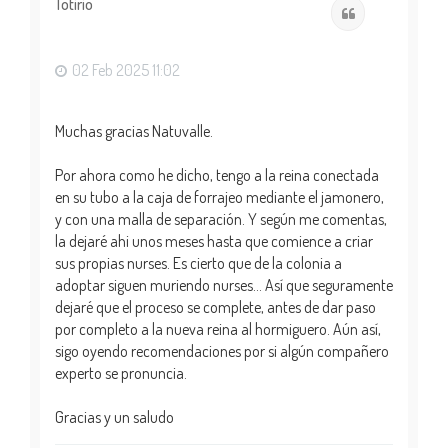
i
Totirio
Citar
b
a
02 Feb 2025 11:02
Muchas gracias Natuvalle.
Por ahora como he dicho, tengo a la reina conectada
en su tubo a la caja de forrajeo mediante el jamonero,
y con una malla de separación. Y según me comentas,
la dejaré ahi unos meses hasta que comience a criar
sus propias nurses. Es cierto que de la colonia a
adoptar siguen muriendo nurses... Así que seguramente
dejaré que el proceso se complete, antes de dar paso
por completo a la nueva reina al hormiguero. Aún así,
sigo oyendo recomendaciones por si algún compañero
experto se pronuncia.
Gracias y un saludo