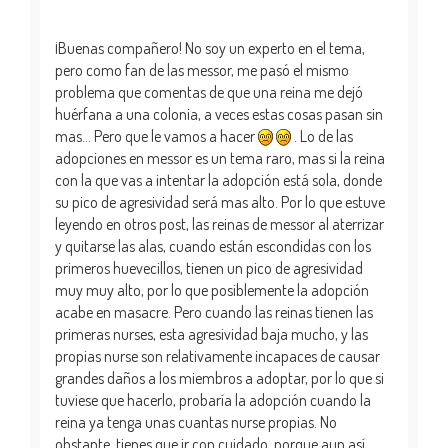
¡Buenas compañero! No soy un experto en el tema,
pero como fan de las messor, me pasó el mismo
problema que comentas de que una reina me dejó
huérfana a una colonia, a veces estas cosas pasan sin
mas... Pero que le vamos a hacer
. Lo de las
adopciones en messor es un tema raro, mas si la reina
con la que vas a intentar la adopción está sola, donde
su pico de agresividad será mas alto. Por lo que estuve
leyendo en otros post, las reinas de messor al aterrizar
y quitarse las alas, cuando están escondidas con los
primeros huevecillos, tienen un pico de agresividad
muy muy alto, por lo que posiblemente la adopción
acabe en masacre. Pero cuando las reinas tienen las
primeras nurses, esta agresividad baja mucho, y las
propias nurse son relativamente incapaces de causar
grandes daños a los miembros a adoptar, por lo que si
tuviese que hacerlo, probaría la adopción cuando la
reina ya tenga unas cuantas nurse propias. No
obstante, tienes que ir con cuidado, porque aun así