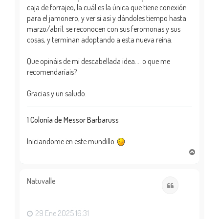
caja de forrajeo, la cuál es la única que tiene conexión
para el jamonero, y ver si así y dándoles tiempo hasta
marzo/abril, se reconocen con sus feromonas y sus
cosas, y terminan adoptando a esta nueva reina.
Que opináis de mi descabellada idea.... o que me
recomendaríais?
Gracias y un saludo.
1 Colonía de Messor Barbaruss
Iniciandome en este mundillo.
A
r
r
i
Natuvalle
Citar
b
a
29 Ene 2025 16:31