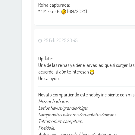
Reina capturada:
* 1 Messor B.
(09/2024)
25 Feb 2025 23:45
Update:
Una de las reinas ya tiene larvas, asi que si surgen 
acuerdo, si aún te interesan
Un saluydo,
Novato compartiendo este hobby incipiente con mis
Messor barbarus.
Lasius flavus/grandis/niger.
Camponotus pilicornis/cruentatus/micans.
Tetramorium caespitum.
Pheidole.
Aphaenogaster senilis/ibérica/subterranea.