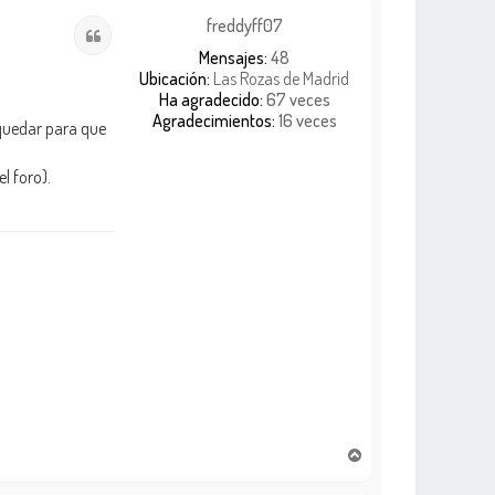
i
freddyff07
Citar
b
Mensajes:
48
a
Ubicación:
Las Rozas de Madrid
Ha agradecido:
67 veces
Agradecimientos:
16 veces
 quedar para que
l foro).
A
r