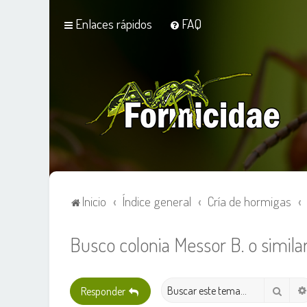
Enlaces rápidos
FAQ
Inicio
Índice general
Cría de hormigas
Busco colonia Messor B. o simila
Busca
Responder