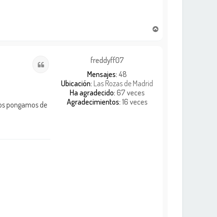
A
r
r
i
freddyff07
Citar
b
Mensajes:
48
a
Ubicación:
Las Rozas de Madrid
Ha agradecido:
67 veces
Agradecimientos:
16 veces
e nos pongamos de