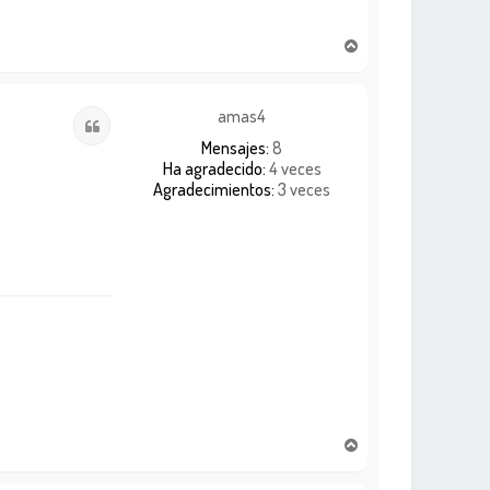
A
r
r
i
amas4
Citar
b
Mensajes:
8
a
Ha agradecido:
4 veces
Agradecimientos:
3 veces
A
r
r