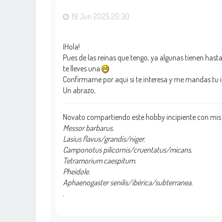
19 Jun 2025 20:30
¡Hola!
Pues de las reinas que tengo, ya algunas tienen hast
te lleves una
Confírmame por aqui si te interesa y me mandas tu i
Un abrazo,
Novato compartiendo este hobby incipiente con mis
Messor barbarus.
Lasius flavus/grandis/niger.
Camponotus pilicornis/cruentatus/micans.
Tetramorium caespitum.
Pheidole.
Aphaenogaster senilis/ibérica/subterranea.
.