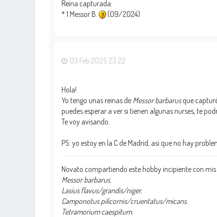
Reina capturada:
* 1 Messor B.
(09/2024)
03 Feb 2025 23:22
Hola!
Yo tengo unas reinas de
Messor barbarus
que capturé
puedes esperar a ver si tienen algunas nurses, te po
Te voy avisando.
PS: yo estoy en la C de Madrid, asi que no hay probl
Novato compartiendo este hobby incipiente con mis
Messor barbarus.
Lasius flavus/grandis/niger.
Camponotus pilicornis/cruentatus/micans.
Tetramorium caespitum.