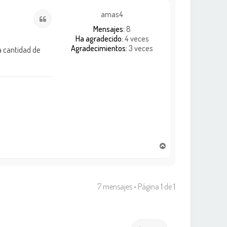
r
i
amas4
Citar
b
Mensajes:
8
a
Ha agradecido:
4 veces
Agradecimientos:
3 veces
a cantidad de
A
r
r
i
b
7 mensajes • Página
1
de
1
a