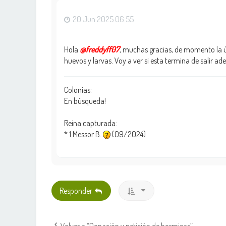
20 Jun 2025 06:55
Hola
@freddyff07
, muchas gracias, de momento la ú
huevos y larvas. Voy a ver si esta termina de salir ad
Colonias:
En búsqueda!
Reina capturada:
* 1 Messor B.
(09/2024)
Responder