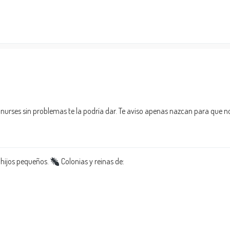
las nurses sin problemas te la podría dar. Te aviso apenas nazcan para qu
 hijos pequeños.
Colonias y reinas de: