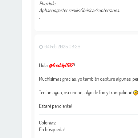
Pheidole.
Aphaenogaster senilis/ibérica/subterranea.
.
04 Feb 2025 08:26
Hola
@freddyff07
!
Muchísimas gracias, yo también capture algunas, per
Tenían agua, oscuridad, algo de frio y tranquilidad
Estaré pendiente!
Colonias:
En búsqueda!