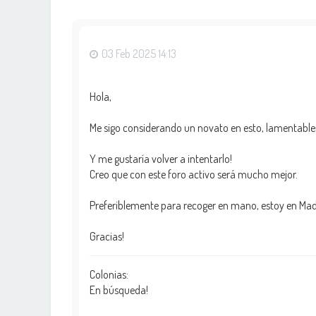
03 Feb 2025 14:13
Hola,
Me sigo considerando un novato en esto, lamentable
Y me gustaría volver a intentarlo!
Creo que con este foro activo será mucho mejor.
Preferiblemente para recoger en mano, estoy en Mad
Gracias!
Colonias:
En búsqueda!