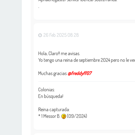
.
26 Feb 2025 08:28
Hola, Claro!! me avisas.
Yo tengo una reina de septiembre 2024 pero no le ve
Muchas gracias
@freddyff07
Colonias:
En búsqueda!
Reina capturada:
* 1 Messor B.
(09/2024)