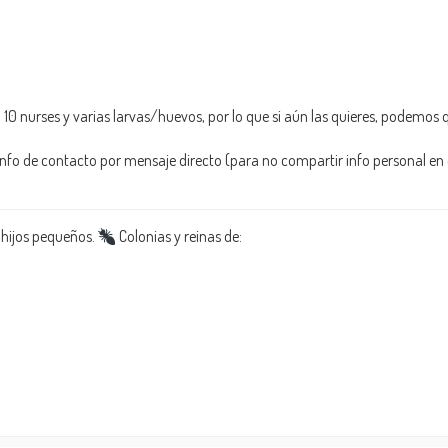
a 10 nurses y varias larvas/huevos, por lo que si aún las quieres, podemos
nfo de contacto por mensaje directo (para no compartir info personal en e
 hijos pequeños.
Colonias y reinas de: