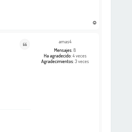
A
r
r
i
amas4
Citar
b
Mensajes:
8
a
Ha agradecido:
4 veces
Agradecimientos:
3 veces