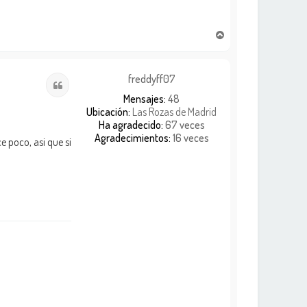
A
r
r
i
freddyff07
Citar
b
Mensajes:
48
a
Ubicación:
Las Rozas de Madrid
Ha agradecido:
67 veces
Agradecimientos:
16 veces
 poco, asi que si