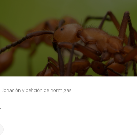
Donación y petición de hormigas
r
Búsqueda avanzada
r