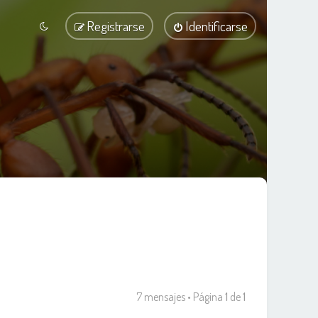
Registrarse
Identificarse
7 mensajes • Página
1
de
1