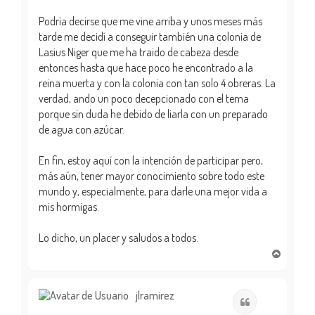
Podría decirse que me vine arriba y unos meses más
tarde me decidí a conseguir también una colonia de
Lasius Niger que me ha traido de cabeza desde
entonces hasta que hace poco he encontrado a la
reina muerta y con la colonia con tan solo 4 obreras. La
verdad, ando un poco decepcionado con el tema
porque sin duda he debido de liarla con un preparado
de agua con azúcar.
En fin, estoy aquí con la intención de participar pero,
más aún, tener mayor conocimiento sobre todo este
mundo y, especialmente, para darle una mejor vida a
mis hormigas.
Lo dicho, un placer y saludos a todos.
A
r
r
i
jlramirez
Citar
b