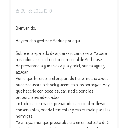
a
09 Feb 2025 16:10
Bienvenido,
Hay mucha gente de Madrid por aqui.
Sobre el preparado de aguar+azucar casero. Yo para
mis colonias uso el nectar comercial de Anthouse.
He preparado alguna vez agua y miel, nunca agua y
azucar.
Por lo que he oido, si el preparado tiene mucho azucar
puede causar un shock glucemico a las hormigas. Hay
que hacerlo con poca azucar; nadie pone las
proporciones adecuadas.
En todo caso si haces preparado casero, al no llevar
conservantes, podria fermentar y eso es malo para las
hormigas.
Yo el agua miel que preparaba era en un botecito de 5