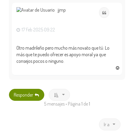
r
i
jjmp
Citar
b
a
17 Feb 2025 09:22
Otro madrileño pero mucho más novato que tú. Lo
más que te puedo ofrecer es apoyo moral ya que
consejos pocos o ninguno.
A
r
r
i
b
Responder
a
5 mensajes • Página
1
de
1
Ir a