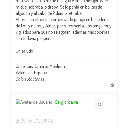
ml, usaba solo la mitad de agua y una o dos gotas de
miel; si sobraba lo tiraba. Se lo ponia en bolitas de
algodon y al cabo de 2 dias lo retiraba.
Ahora con el nectar comercial, lo pongo en bebederos
de 1 ml y no muy llenos, por si fermenta. Los tengo muy
vigilados para que no se agoten; ademas mis colonias
son todavia pequeñas.
Un saludo
Jose Luis Ramirez Monleon
Valencia - España
Solo autoctonas
A
r
r
i
Sergio Ibarra
Citar
b
a
09 Feb 2025 18:40