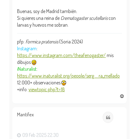
Buenas, soy de Madrid también.
Si quieres una reina de
Crematogaster scutellaris
con
larvas y huevos me sobran.
pfp:
Formica pratensis
(Soria 2024)
Instagram
:
https://www.instagram.com/theafenogaster/
mis
dibujos
iNaturalist
:
https://www.inaturalist.org/people/serg ... ra_mellado
12.000+ observaciones
+info:
viewtopic.php?t=18
A
r
r
i
Mantifex
Citar
b
a
09 Feb 2025 22:30