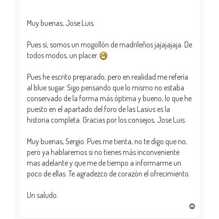
Muy buenas, Jose Luis.
Pues sí, somos un mogollón de madrileños jajajajaja. De
todos modos, un placer.
Pues he escrito preparado, pero en realidad me refería
al blue sugar. Sigo pensando que lo mismo no estaba
conservado de la forma más óptima y bueno, lo que he
puesto en el apartado del foro de las Lasius es la
historia completa. Gracias por los consejos, Jose Luis.
Muy buenas, Sergio. Pues me tienta, no te digo que no,
pero ya hablaremos si no tienes más inconveniente
mas adelante y que me de tiempo a informarme un
poco de ellas. Te agradezco de corazón el ofrecimiento.
Un saludo.
A
r