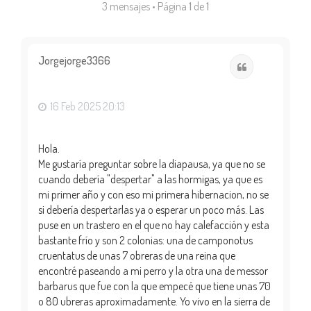
3 mensajes • Página
1
de
1
Jorgejorge3366
Citar
16 Feb 2025 20:13
Hola.
Me gustaría preguntar sobre la diapausa, ya que no se
cuando debería "despertar" a las hormigas, ya que es
mi primer año y con eso mi primera hibernacion, no se
si debería despertarlas ya o esperar un poco más. Las
puse en un trastero en el que no hay calefacción y esta
bastante frío y son 2 colonias: una de camponotus
cruentatus de unas 7 obreras de una reina que
encontré paseando a mi perro y la otra una de messor
barbarus que fue con la que empecé que tiene unas 70
o 80 ubreras aproximadamente. Yo vivo en la sierra de