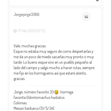
r
r
i
Jorgejorge3366
Citar
b
a
17 Feb 2025 07:22
Vale, muchas gracias.
Esque no estaba muy seguro de como despertarlas y
me da un poco de miedo sacarlas muy pronto o muy
tarde. Lo bueno esque vivo en un pueblo pequeño al
lado del campo y salgo mucho a hacer rutas, siempre
me fijo en los hormigueros así que estaré atento,
gracias.
Jorge, número favorito 33
, hormiga
favorita:Odontomachus hastatus
Colonias:
Messor barbarus (13/5/24)