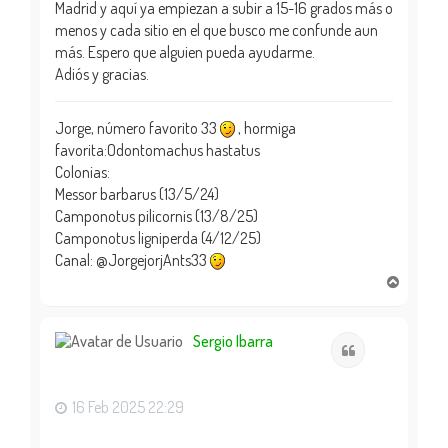
Madrid y aquí ya empiezan a subir a 15-16 grados más o
menos y cada sitio en el que busco me confunde aun
más. Espero que alguien pueda ayudarme.
Adiós y gracias.
Jorge, número favorito 33
, hormiga
favorita:Odontomachus hastatus
Colonias:
Messor barbarus (13/5/24)
Camponotus pilicornis (13/8/25)
Camponotus ligniperda (4/12/25)
Canal: @JorgejorjAnts33
A
r
r
i
Sergio Ibarra
Citar
b
a
16 Feb 2025 22:29