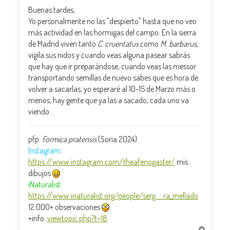
Buenas tardes,
Yo personalmente no las "despierto" hasta que no veo
más actividad en las hormigas del campo. En la sierra
de Madrid viven tanto
C. cruentatus
como
M. barbarus
,
vigila sus nidos y cuando veas alguna pasear sabrás
que hay que ir preparándose, cuando veas las messor
transportando semillas de nuevo sabes que es hora de
volver a sacarlas, yo esperaré al 10-15 de Marzo más o
menos, hay gente que ya las a sacado, cada uno va
viendo.
pfp:
Formica pratensis
(Soria 2024)
Instagram
:
https://www.instagram.com/theafenogaster/
mis
dibujos
iNaturalist
:
https://www.inaturalist.org/people/serg ... ra_mellado
12.000+ observaciones
+info:
viewtopic.php?t=18
A