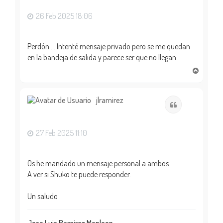
a
26 Feb 2025 18:06
Perdón…. Intenté mensaje privado pero se me quedan
en la bandeja de salida y parece ser que no llegan.
A
r
r
i
jlramirez
Citar
b
a
27 Feb 2025 11:10
Os he mandado un mensaje personal a ambos.
A ver si Shuko te puede responder.
Un saludo
Jose Luis Ramirez Monleon