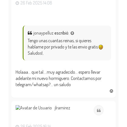
26 Feb 2025 14:08
jonaypelluz
escribió:
Tengo unas cuantas reinas, si quieres
hablame por privado y te las envio gratis
Saludos!,
Holaaa… que tal….muy agradecido… espero llevar
adelante mi nuevo hormiguero. Contactamos por
telegram/whatsap?… un saludo
A
r
r
i
jlramirez
Citar
b
a
26 Feb 2025 16:14