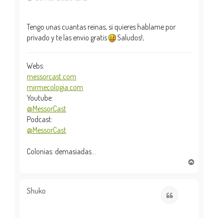
Tengo unas cuantas reinas, si quieres hablame por
privado y te las envio gratis
Saludos!,
Webs:
messorcast.com
mirmecologia.com
Youtube:
@MessorCast
Podcast:
@MessorCast
Colonias: demasiadas...
A
r
r
i
Shuko
Citar
b
a