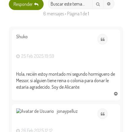
Búsqueda 
Buscar
Responder
6 mensajes • Página
1
de
1
Shuko
Citar
25 Feb 2025 19:59
Hola, recién estoy montado mi segundo hormiguero de
Messor, si alguien tiene reina o colonia para donar le
estaría agradecido. Soy de Alicante.
A
r
r
i
jonaypelluz
Citar
b
a
26 Feb 2025 12:12