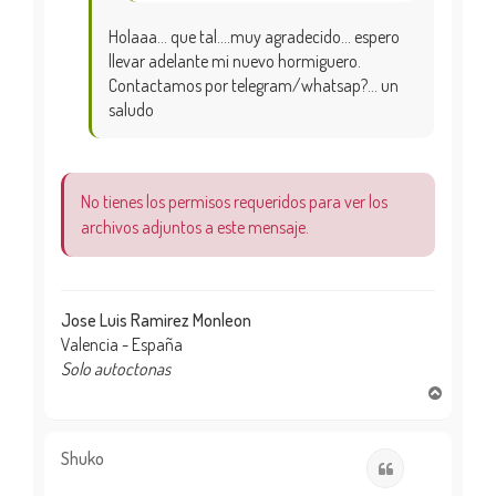
Holaaa… que tal….muy agradecido… espero
llevar adelante mi nuevo hormiguero.
Contactamos por telegram/whatsap?… un
saludo
No tienes los permisos requeridos para ver los
archivos adjuntos a este mensaje.
Jose Luis Ramirez Monleon
Valencia - España
Solo autoctonas
A
r
r
i
Shuko
Citar
b