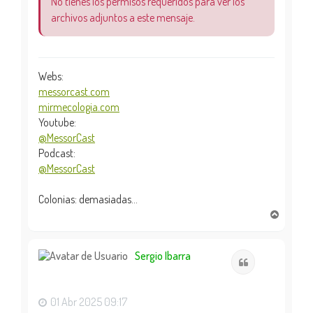
No tienes los permisos requeridos para ver los
archivos adjuntos a este mensaje.
Webs:
messorcast.com
mirmecologia.com
Youtube:
@MessorCast
Podcast:
@MessorCast
Colonias: demasiadas...
A
r
r
i
Sergio Ibarra
Citar
b
a
01 Abr 2025 09:17