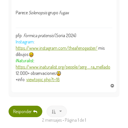
Parece
Solenopsis
grupo
fugax
pfp:
Formica pratensis
(Soria 2024)
Instagram
:
https://www.instagram.com/theafenogaster/
mis
dibujos
iNaturalist
:
https://www.inaturalist.org/people/serg ... ra_mellado
12.000+ observaciones
+info:
viewtopic.php?t=18
A
r
r
i
b
Responder
a
2 mensajes • Página
1
de
1