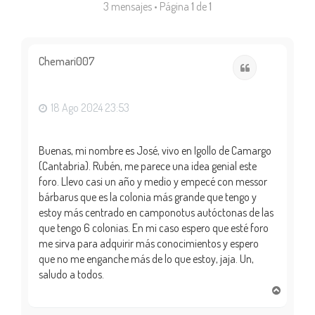
3 mensajes • Página
1
de
1
Chemari007
Citar
18 Ago 2024 23:53
Buenas, mi nombre es José, vivo en Igollo de Camargo
(Cantabria). Rubén, me parece una idea genial este
foro. Llevo casi un año y medio y empecé con messor
bárbarus que es la colonia más grande que tengo y
estoy más centrado en camponotus autóctonas de las
que tengo 6 colonias. En mi caso espero que esté foro
me sirva para adquirir más conocimientos y espero
que no me enganche más de lo que estoy, jaja. Un,
saludo a todos.
A
r