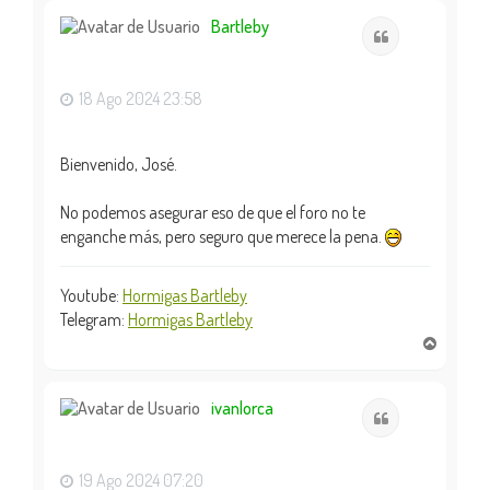
r
i
Bartleby
Citar
b
a
18 Ago 2024 23:58
Bienvenido, José.
No podemos asegurar eso de que el foro no te
enganche más, pero seguro que merece la pena.
Youtube:
Hormigas Bartleby
Telegram:
Hormigas Bartleby
A
r
r
i
ivanlorca
Citar
b
a
19 Ago 2024 07:20