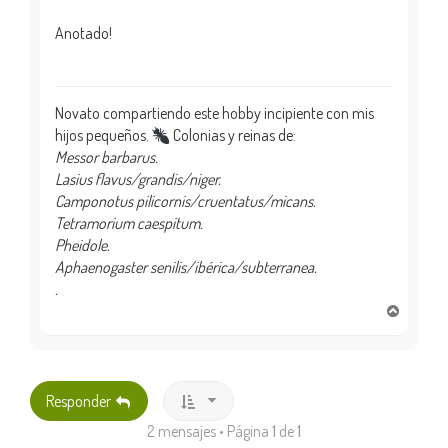
Anotado!
Novato compartiendo este hobby incipiente con mis
hijos pequeños.
Colonias y reinas de:
Messor barbarus.
Lasius flavus/grandis/niger.
Camponotus pilicornis/cruentatus/micans.
Tetramorium caespitum.
Pheidole.
Aphaenogaster senilis/ibérica/subterranea.
.
A
r
r
i
b
Responder
a
2 mensajes • Página
1
de
1