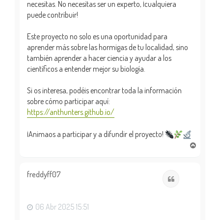
necesitas. No necesitas ser un experto, ¡cualquiera
puede contribuir!
Este proyecto no solo es una oportunidad para
aprender más sobre las hormigas de tu localidad, sino
también aprender a hacer ciencia y ayudar a los
científicos a entender mejor su biología.
Si os interesa, podéis encontrar toda la información
sobre cómo participar aquí:
https://anthunters.github.io/
¡Animaos a participar y a difundir el proyecto!
A
r
r
i
freddyff07
Citar
b
a
06 Abr 2025 15:51