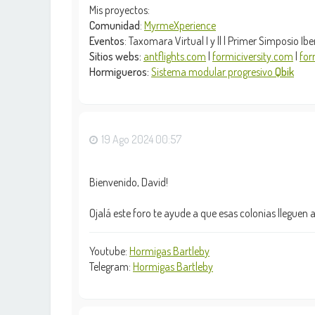
Mis proyectos:
Comunidad
:
MyrmeXperience
Eventos
: Taxomara Virtual I y || | Primer Simposio 
Sitios webs:
antflights.com
|
formiciversity.com
|
for
Hormigueros:
Sistema modular progresivo
Qbik
19 Ago 2024 00:57
Bienvenido, David!
Ojalá este foro te ayude a que esas colonias lleguen 
Youtube:
Hormigas Bartleby
Telegram:
Hormigas Bartleby