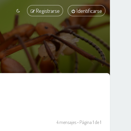
Registrarse
Identificarse
4 mensajes • Página
1
de
1