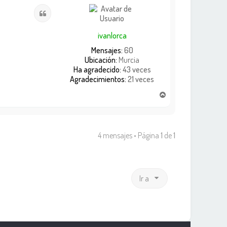
i
Citar
b
a
ivanlorca
Mensajes:
60
Ubicación:
Murcia
Ha agradecido:
43 veces
Agradecimientos:
21 veces
A
r
r
i
b
4 mensajes • Página
1
de
1
a
Ir a