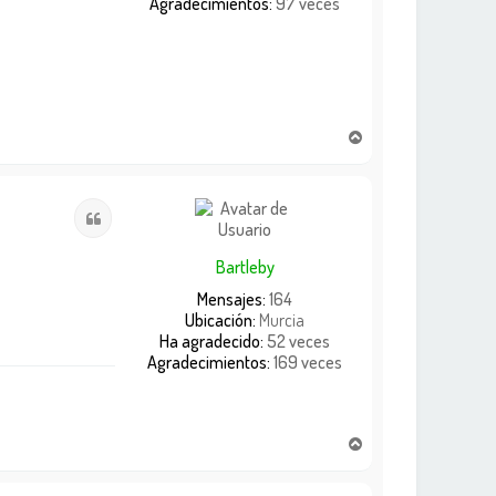
Agradecimientos:
97 veces
A
r
r
i
Citar
b
a
Bartleby
Mensajes:
164
Ubicación:
Murcia
Ha agradecido:
52 veces
Agradecimientos:
169 veces
A
r
r