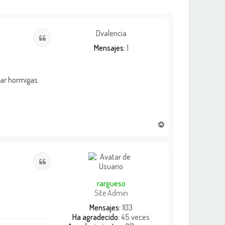
Dvalencia
Citar
Mensajes:
1
iar hormigas.
A
r
r
i
Citar
b
a
rargueso
Site Admin
Mensajes:
103
Ha agradecido:
45 veces