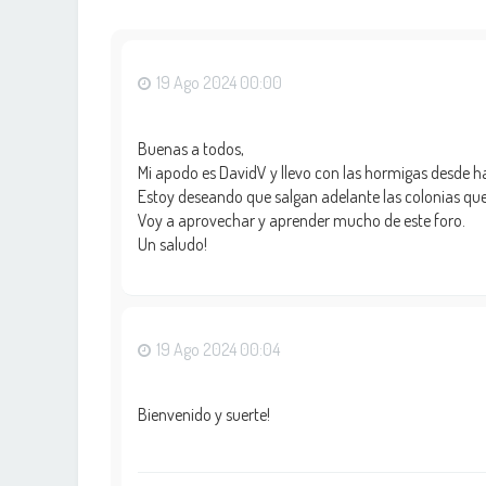
19 Ago 2024 00:00
Buenas a todos,
Mi apodo es DavidV y llevo con las hormigas desde ha
Estoy deseando que salgan adelante las colonias qu
Voy a aprovechar y aprender mucho de este foro.
Un saludo!
19 Ago 2024 00:04
Bienvenido y suerte!