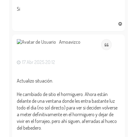
Si
A
r
r
i
Amoavizco
Citar
b
a
17 Abr 2025 20:12
Actualizo situación.
He cambiado de sitio el hormiguero. Ahora están
delante de una ventana donde les entra bastante luz
todo el día (no sol directo) para ver si deciden volverse
a meter definitivamente en el hormiguero y dejar de
vivir en el forrajeo, pero ahí siguen, aferradas al hueco
del bebedero.