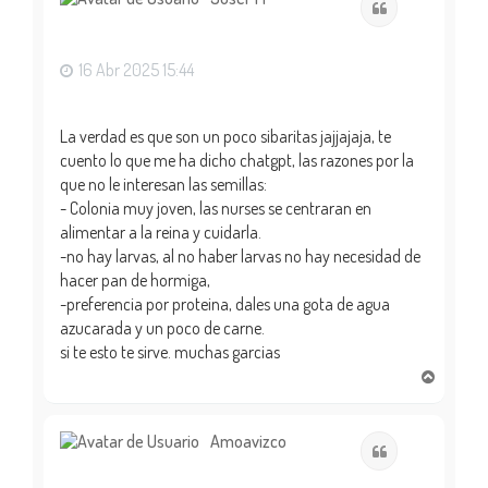
Citar
b
a
16 Abr 2025 15:44
La verdad es que son un poco sibaritas jajjajaja, te
cuento lo que me ha dicho chatgpt, las razones por la
que no le interesan las semillas:
- Colonia muy joven, las nurses se centraran en
alimentar a la reina y cuidarla.
-no hay larvas, al no haber larvas no hay necesidad de
hacer pan de hormiga,
-preferencia por proteina, dales una gota de agua
azucarada y un poco de carne.
si te esto te sirve. muchas garcias
A
r
r
i
Amoavizco
Citar
b
a