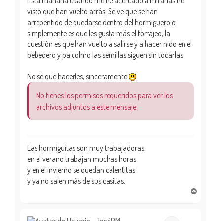
Esta mañana cuando me he acercado a mirarlas he
visto que han vuelto atrás. Se ve que se han
arrepentido de quedarse dentro del hormiguero o
simplemente es que les gusta más el forrajeo, la
cuestión es que han vuelto a salirse y a hacer nido en el
bebedero y pa colmo las semillas siguen sin tocarlas.
No sé qué hacerles, sinceramente
No tienes los permisos requeridos para ver los
archivos adjuntos a este mensaje.
Las hormiguitas son muy trabajadoras,
en el verano trabajan muchas horas
y en el invierno se quedan calentitas
y ya no salen más de sus casitas.
A
r
r
i
JoséPM