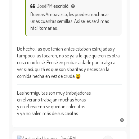
JoséPM
escribió:
Buenas Amoavizco, les puedes machacar
unas cuantas semillas. Así se les será mas
fácil tomarlas.
De hecho, las que tenían antes estaban estrujadas y
tampoco las tocaron, no sé ya si lo que quieren es otra
cosa o no lo sé. Pensé en probar a darle pan o algo a
ver si así, quizá es que son sibaritas y necesitan la
comida hecha en vez de cruda
Las hormiguitas son muy trabajadoras,
en el verano trabajan muchas horas
y en el invierno se quedan calentitas
y ya no salen más de sus casitas.
A
r
r
i
JoséPM