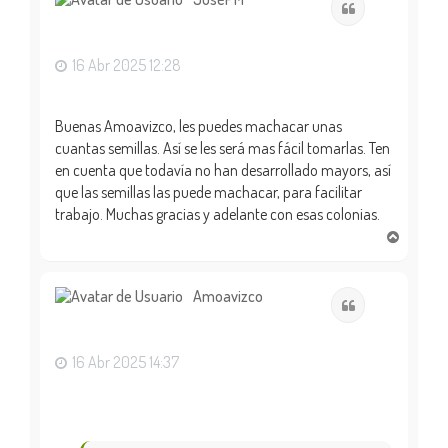
Citar
b
a
16 Abr 2025 12:28
Buenas Amoavizco, les puedes machacar unas
cuantas semillas. Así se les será mas fácil tomarlas. Ten
en cuenta que todavía no han desarrollado mayors, así
que las semillas las puede machacar, para facilitar
trabajo. Muchas gracias y adelante con esas colonias.
A
r
r
i
Amoavizco
Citar
b
a
16 Abr 2025 14:37