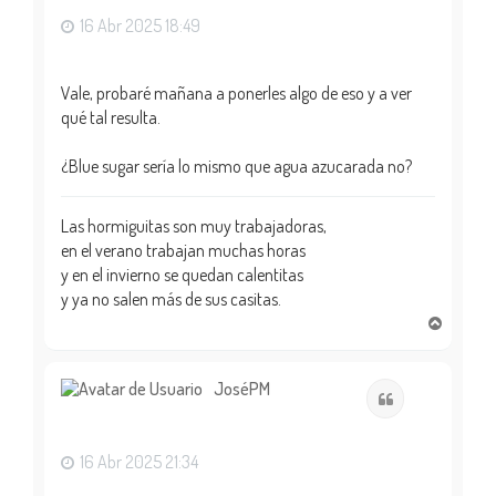
16 Abr 2025 18:49
Vale, probaré mañana a ponerles algo de eso y a ver
qué tal resulta.
¿Blue sugar sería lo mismo que agua azucarada no?
Las hormiguitas son muy trabajadoras,
en el verano trabajan muchas horas
y en el invierno se quedan calentitas
y ya no salen más de sus casitas.
A
r
r
i
JoséPM
Citar
b
a
16 Abr 2025 21:34