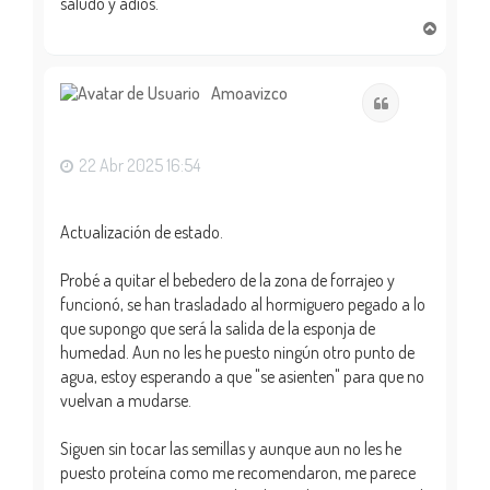
saludo y adiós.
A
r
r
i
Amoavizco
Citar
b
a
22 Abr 2025 16:54
Actualización de estado.
Probé a quitar el bebedero de la zona de forrajeo y
funcionó, se han trasladado al hormiguero pegado a lo
que supongo que será la salida de la esponja de
humedad. Aun no les he puesto ningún otro punto de
agua, estoy esperando a que "se asienten" para que no
vuelvan a mudarse.
Siguen sin tocar las semillas y aunque aun no les he
puesto proteína como me recomendaron, me parece