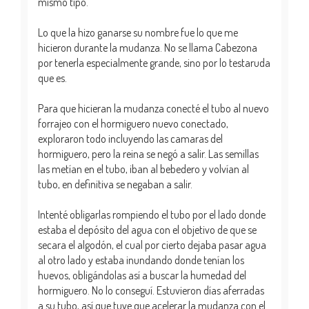
mismo tipo.
Lo que la hizo ganarse su nombre fue lo que me
hicieron durante la mudanza. No se llama Cabezona
por tenerla especialmente grande, sino por lo testaruda
que es.
Para que hicieran la mudanza conecté el tubo al nuevo
forrajeo con el hormiguero nuevo conectado,
exploraron todo incluyendo las camaras del
hormiguero, pero la reina se negó a salir. Las semillas
las metían en el tubo, iban al bebedero y volvían al
tubo, en definitiva se negaban a salir.
Intenté obligarlas rompiendo el tubo por el lado donde
estaba el depósito del agua con el objetivo de que se
secara el algodón, el cual por cierto dejaba pasar agua
al otro lado y estaba inundando donde tenían los
huevos, obligándolas así a buscar la humedad del
hormiguero. No lo conseguí. Estuvieron días aferradas
a su tubo, así que tuve que acelerar la mudanza con el