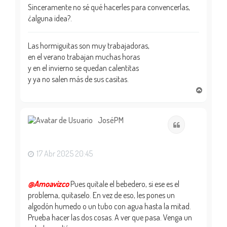
Sinceramente no sé qué hacerles para convencerlas,
¿alguna idea?.
Las hormiguitas son muy trabajadoras,
en el verano trabajan muchas horas
y en el invierno se quedan calentitas
y ya no salen más de sus casitas.
A
r
r
i
JoséPM
Citar
b
a
17 Abr 2025 20:45
@Amoavizco
Pues quitale el bebedero, si ese es el
problema, quitaselo. En vez de eso, les pones un
algodón humedo o un tubo con agua hasta la mitad.
Prueba hacer las dos cosas. A ver que pasa. Venga un