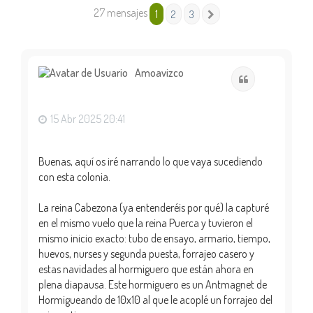
27 mensajes
1
2
3
Siguiente
Amoavizco
Citar
15 Abr 2025 20:41
Buenas, aquí os iré narrando lo que vaya sucediendo
con esta colonia.
La reina Cabezona (ya entenderéis por qué) la capturé
en el mismo vuelo que la reina Puerca y tuvieron el
mismo inicio exacto: tubo de ensayo, armario, tiempo,
huevos, nurses y segunda puesta, forrajeo casero y
estas navidades al hormiguero que están ahora en
plena diapausa. Este hormiguero es un Antmagnet de
Hormigueando de 10x10 al que le acoplé un forrajeo del