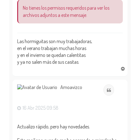
No tienes los permisos requeridos para ver los
archivos adjuntos a este mensaje.
Las hormiguitas son muy trabajadoras,
en el verano trabajan muchas horas
y en el invierno se quedan calentitas
y ya no salen más de sus casitas.
A
r
r
i
Amoavizco
Citar
b
a
16 Abr 2025 09:58
Actualizo rápido, pero hay novedades.