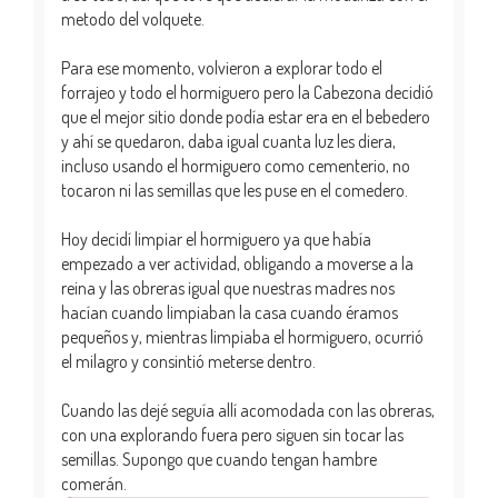
metodo del volquete.
Para ese momento, volvieron a explorar todo el
forrajeo y todo el hormiguero pero la Cabezona decidió
que el mejor sitio donde podía estar era en el bebedero
y ahí se quedaron, daba igual cuanta luz les diera,
incluso usando el hormiguero como cementerio, no
tocaron ni las semillas que les puse en el comedero.
Hoy decidí limpiar el hormiguero ya que había
empezado a ver actividad, obligando a moverse a la
reina y las obreras igual que nuestras madres nos
hacían cuando limpiaban la casa cuando éramos
pequeños y, mientras limpiaba el hormiguero, ocurrió
el milagro y consintió meterse dentro.
Cuando las dejé seguía allí acomodada con las obreras,
con una explorando fuera pero siguen sin tocar las
semillas. Supongo que cuando tengan hambre
comerán.