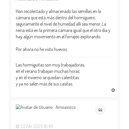
Han recolectado y almacenado las semillas en la
cámara que está más dentro del hormiguero,
seguramente el nivel de humedad allí sea menor. La
reina está en la primera cámara igual que el otro día y
hay algún movimiento en el forrajeo explorando.
Por ahora no he visto huevos.
Las hormiguitas son muy trabajadoras,
en el verano trabajan muchas horas
y en el invierno se quedan calentitas
y ya no salen más de sus casitas.
A
r
r
i
Amoavizco
Citar
b
a
22 Abr 2025 16:49