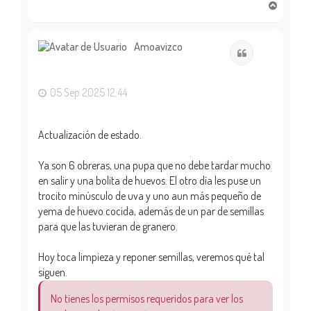
A
r
r
i
Amoavizco
Citar
b
a
05 Sep 2025 12:44
Actualización de estado.
Ya son 6 obreras, una pupa que no debe tardar mucho
en salir y una bolita de huevos. El otro día les puse un
trocito minúsculo de uva y uno aun más pequeño de
yema de huevo cocida, además de un par de semillas
para que las tuvieran de granero.
Hoy toca limpieza y reponer semillas, veremos qué tal
siguen.
No tienes los permisos requeridos para ver los