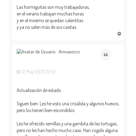
Las hormiguitas son muy trabajadoras,
en el verano trabajan muchas horas
y en el invierno se quedan calentitas
y ya no salen más de sus casitas.
A
r
r
i
Amoavizco
Citar
b
a
12 May 2025 19:02
Actualización de estado.
Siguen bien. Les he visto una crisálida y algunos huevos,
pero los tienen bien escondidos.
Les he ofrecido semillas y una gambita de las tortugas,
pero no les han hecho mucho caso. Han cogido alguna