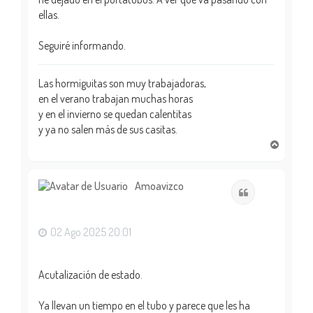
ellas.
Seguiré informando.
Las hormiguitas son muy trabajadoras,
en el verano trabajan muchas horas
y en el invierno se quedan calentitas
y ya no salen más de sus casitas.
A
r
r
i
Amoavizco
Citar
b
a
02 Ago 2025 20:01
Acutalización de estado.
Ya llevan un tiempo en el tubo y parece que les ha