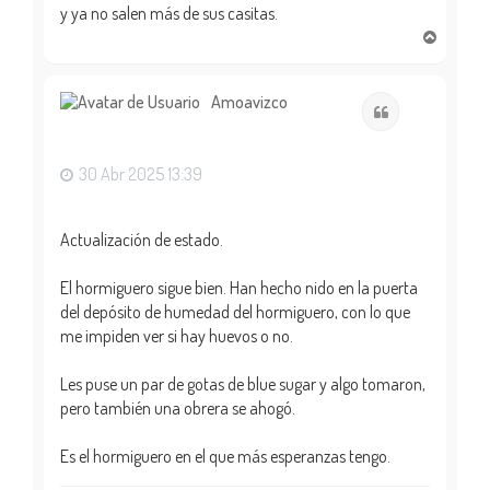
y ya no salen más de sus casitas.
A
r
r
i
Amoavizco
Citar
b
a
30 Abr 2025 13:39
Actualización de estado.
El hormiguero sigue bien. Han hecho nido en la puerta
del depósito de humedad del hormiguero, con lo que
me impiden ver si hay huevos o no.
Les puse un par de gotas de blue sugar y algo tomaron,
pero también una obrera se ahogó.
Es el hormiguero en el que más esperanzas tengo.