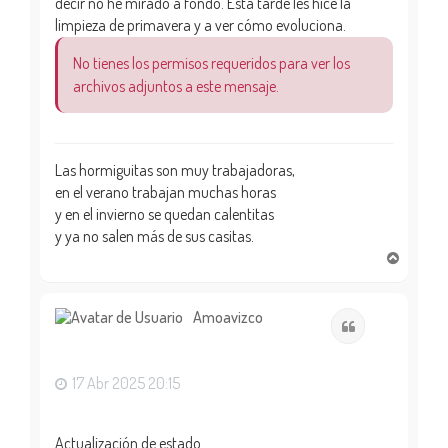
decir no he mirado a fondo. Esta tarde les hice la
limpieza de primavera y a ver cómo evoluciona.
No tienes los permisos requeridos para ver los
archivos adjuntos a este mensaje.
Las hormiguitas son muy trabajadoras,
en el verano trabajan muchas horas
y en el invierno se quedan calentitas
y ya no salen más de sus casitas.
A
r
r
i
Amoavizco
Citar
b
a
17 Abr 2025 20:15
Actualización de estado.