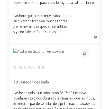
nuevo en un tubo para ver si les ayuda a salir adelante.
Las hormiguitas son muy trabajadoras,
en el verano trabajan muchas horas
y en el invierno se quedan calentitas
y ya no salen más de sus casitas.
A
r
r
i
Amoavizco
Citar
b
a
09 Jul 2025 21:01
Actualización de estado.
Las he pasado a un tubo también. Por últimas ya
quedaban solo dos obreras y la reina, así que las mudé,
les metí un par de semillas de alpiste machacadas y las
he dejado en el portatubos. A ver qué va pasando con