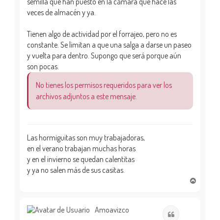
semilla que han puesto en la cámara que hace las
veces de almacén y ya.
Tienen algo de actividad por el forrajeo, pero no es
constante. Se limitan a que una salga a darse un paseo
y vuelta para dentro. Supongo que será porque aún
son pocas.
No tienes los permisos requeridos para ver los
archivos adjuntos a este mensaje.
Las hormiguitas son muy trabajadoras,
en el verano trabajan muchas horas
y en el invierno se quedan calentitas
y ya no salen más de sus casitas.
A
r
r
i
Amoavizco
Citar
b