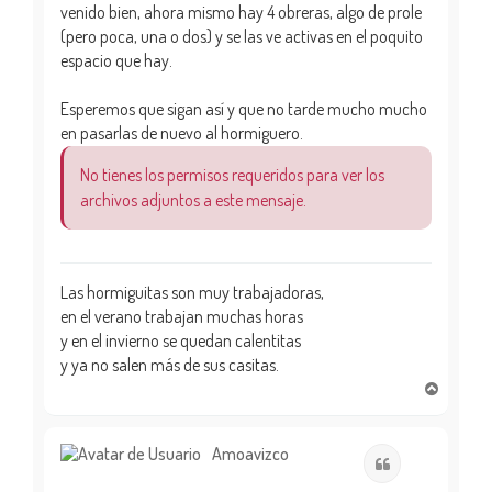
venido bien, ahora mismo hay 4 obreras, algo de prole
(pero poca, una o dos) y se las ve activas en el poquito
espacio que hay.
Esperemos que sigan así y que no tarde mucho mucho
en pasarlas de nuevo al hormiguero.
No tienes los permisos requeridos para ver los
archivos adjuntos a este mensaje.
Las hormiguitas son muy trabajadoras,
en el verano trabajan muchas horas
y en el invierno se quedan calentitas
y ya no salen más de sus casitas.
A
r
r
i
Amoavizco
Citar
b