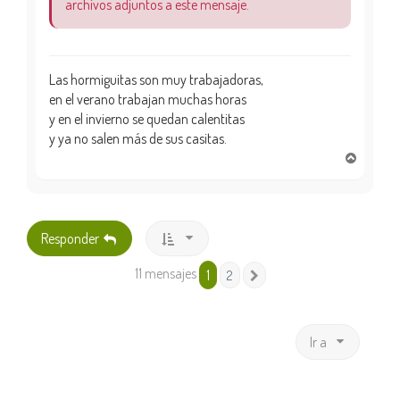
archivos adjuntos a este mensaje.
Las hormiguitas son muy trabajadoras,
en el verano trabajan muchas horas
y en el invierno se quedan calentitas
y ya no salen más de sus casitas.
A
r
r
i
b
Responder
a
11 mensajes
1
2
Siguiente
Ir a